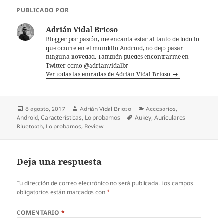
PUBLICADO POR
Adrián Vidal Brioso
Blogger por pasión, me encanta estar al tanto de todo lo
que ocurre en el mundillo Android, no dejo pasar
ninguna novedad. También puedes encontrarme en
Twitter como @adrianvidalbr
Ver todas las entradas de Adrián Vidal Brioso
Publicado
Autor
Categorías
8 agosto, 2017
Adrián Vidal Brioso
Accesorios
,
el
Etiquetas
Android
,
Características
,
Lo probamos
Aukey
,
Auriculares
Bluetooth
,
Lo probamos
,
Review
Deja una respuesta
Tu dirección de correo electrónico no será publicada.
Los campos
obligatorios están marcados con
*
COMENTARIO
*