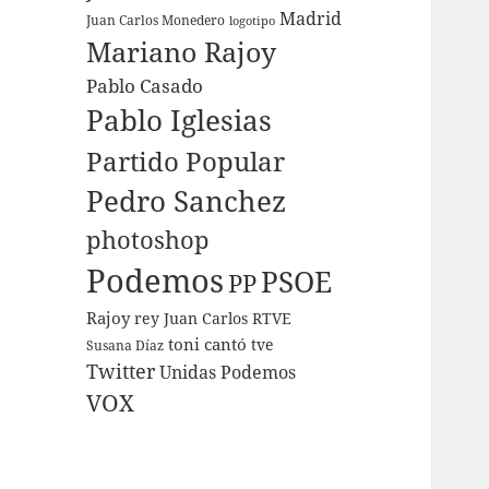
Madrid
Juan Carlos Monedero
logotipo
Mariano Rajoy
Pablo Casado
Pablo Iglesias
Partido Popular
Pedro Sanchez
photoshop
Podemos
PSOE
PP
Rajoy
rey Juan Carlos
RTVE
toni cantó
tve
Susana Díaz
Twitter
Unidas Podemos
VOX