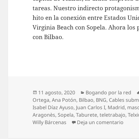
tareas. Nuestro indirecto protagonism
hito en la conexión entre Estados Uni
Virginia Beach con Sopela. Ahora los
con Bilbao.
Publicado
Categorías
11 agosto, 2020
Bogando por la red
el
Ortega
,
Ana Potón
,
Bilbao
,
BNG
,
Cables subm
Isabel Díaz Ayuso
,
Juan Carlos I
,
Madrid
,
masc
Aragonès
,
Sopela
,
Taburete
,
teletrabajo
,
Telx
en Bog
Willy Bárcenas
Deja un comentario