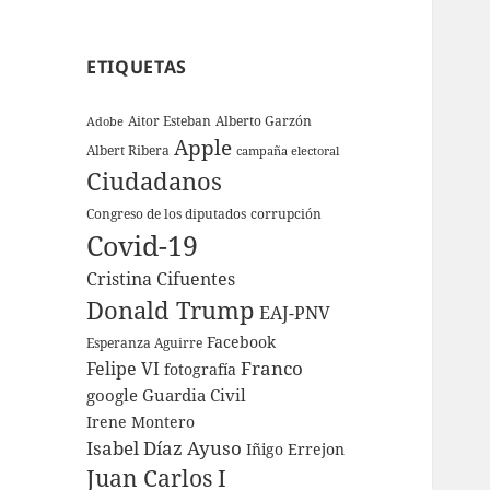
ETIQUETAS
Aitor Esteban
Alberto Garzón
Adobe
Apple
Albert Ribera
campaña electoral
Ciudadanos
Congreso de los diputados
corrupción
Covid-19
Cristina Cifuentes
Donald Trump
EAJ-PNV
Facebook
Esperanza Aguirre
Franco
Felipe VI
fotografía
google
Guardia Civil
Irene Montero
Isabel Díaz Ayuso
Iñigo Errejon
Juan Carlos I