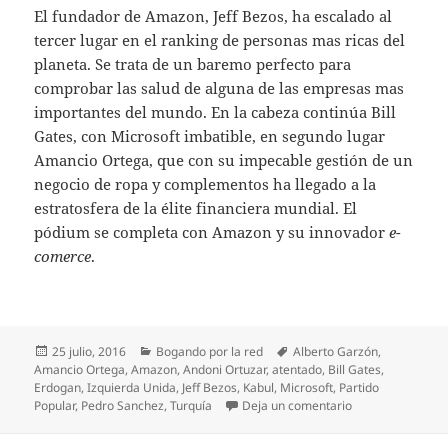
El fundador de Amazon, Jeff Bezos, ha escalado al
tercer lugar en el ranking de personas mas ricas del
planeta. Se trata de un baremo perfecto para
comprobar las salud de alguna de las empresas mas
importantes del mundo. En la cabeza continúa Bill
Gates, con Microsoft imbatible, en segundo lugar
Amancio Ortega, que con su impecable gestión de un
negocio de ropa y complementos ha llegado a la
estratosfera de la élite financiera mundial. El
pódium se completa con Amazon y su innovador
e-
comerce
.
Publicado
Categorías
Etiquetas
25 julio, 2016
Bogando por la red
Alberto Garzón
,
el
Amancio Ortega
,
Amazon
,
Andoni Ortuzar
,
atentado
,
Bill Gates
,
Erdogan
,
Izquierda Unida
,
Jeff Bezos
,
Kabul
,
Microsoft
,
Partido
en Bogando por la
Popular
,
Pedro Sanchez
,
Turquía
Deja un comentario