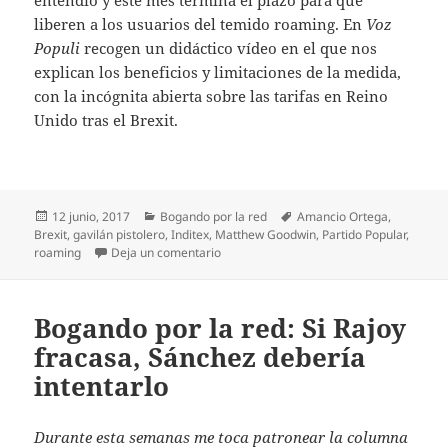
liberen a los usuarios del temido roaming. En
Voz
Populi
recogen un didáctico vídeo en el que nos
explican los beneficios y limitaciones de la medida,
con la incógnita abierta sobre las tarifas en Reino
Unido tras el Brexit.
Publicado
Categorías
Etiquetas
12 junio, 2017
Bogando por la red
Amancio Ortega
,
el
Brexit
,
gavilán pistolero
,
Inditex
,
Matthew Goodwin
,
Partido Popular
,
en Bogando por la red: Vaticinios indiges
roaming
Deja un comentario
Bogando por la red: Si Rajoy
fracasa, Sánchez debería
intentarlo
Durante esta semanas me toca patronear la columna