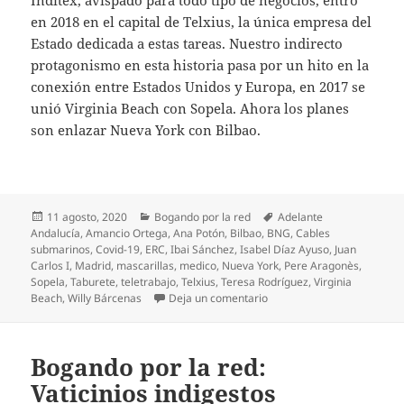
Inditex, avispado para todo tipo de negocios, entró
en 2018 en el capital de Telxius, la única empresa del
Estado dedicada a estas tareas. Nuestro indirecto
protagonismo en esta historia pasa por un hito en la
conexión entre Estados Unidos y Europa, en 2017 se
unió Virginia Beach con Sopela. Ahora los planes
son enlazar Nueva York con Bilbao.
Publicado
Categorías
Etiquetas
11 agosto, 2020
Bogando por la red
Adelante
el
Andalucía
,
Amancio Ortega
,
Ana Potón
,
Bilbao
,
BNG
,
Cables
submarinos
,
Covid-19
,
ERC
,
Ibai Sánchez
,
Isabel Díaz Ayuso
,
Juan
Carlos I
,
Madrid
,
mascarillas
,
medico
,
Nueva York
,
Pere Aragonès
,
Sopela
,
Taburete
,
teletrabajo
,
Telxius
,
Teresa Rodríguez
,
Virginia
en Bogando por la red: ¿R
Beach
,
Willy Bárcenas
Deja un comentario
Bogando por la red:
Vaticinios indigestos