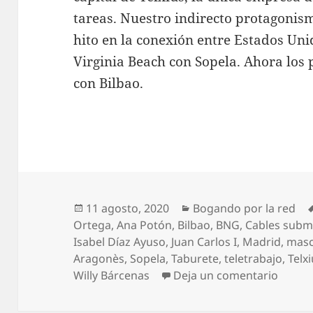
tareas. Nuestro indirecto protagonism
hito en la conexión entre Estados Uni
Virginia Beach con Sopela. Ahora los
con Bilbao.
Publicado
Categorías
11 agosto, 2020
Bogando por la red
el
Ortega
,
Ana Potón
,
Bilbao
,
BNG
,
Cables subm
Isabel Díaz Ayuso
,
Juan Carlos I
,
Madrid
,
masc
Aragonès
,
Sopela
,
Taburete
,
teletrabajo
,
Telx
en Bog
Willy Bárcenas
Deja un comentario