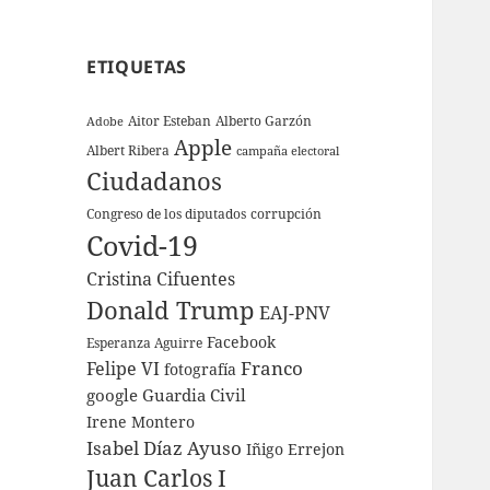
ETIQUETAS
Aitor Esteban
Alberto Garzón
Adobe
Apple
Albert Ribera
campaña electoral
Ciudadanos
Congreso de los diputados
corrupción
Covid-19
Cristina Cifuentes
Donald Trump
EAJ-PNV
Facebook
Esperanza Aguirre
Franco
Felipe VI
fotografía
google
Guardia Civil
Irene Montero
Isabel Díaz Ayuso
Iñigo Errejon
Juan Carlos I