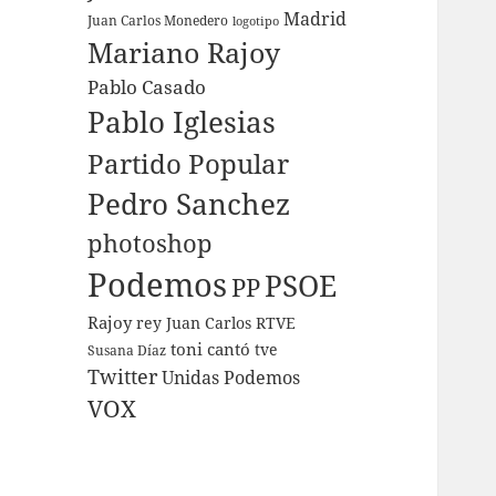
Madrid
Juan Carlos Monedero
logotipo
Mariano Rajoy
Pablo Casado
Pablo Iglesias
Partido Popular
Pedro Sanchez
photoshop
Podemos
PSOE
PP
Rajoy
rey Juan Carlos
RTVE
toni cantó
tve
Susana Díaz
Twitter
Unidas Podemos
VOX