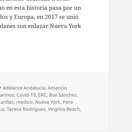
o en esta historia pasa por un
dos y Europa, en 2017 se unió
 planes son enlazar Nueva York
Etiquetas
Adelante Andalucía
,
Amancio
arinos
,
Covid-19
,
ERC
,
Ibai Sánchez
,
arillas
,
medico
,
Nueva York
,
Pere
ius
,
Teresa Rodríguez
,
Virginia Beach
,
ando por la red: ¿Reproche?