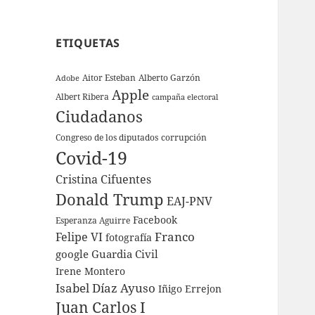
ETIQUETAS
Aitor Esteban
Alberto Garzón
Adobe
Apple
Albert Ribera
campaña electoral
Ciudadanos
Congreso de los diputados
corrupción
Covid-19
Cristina Cifuentes
Donald Trump
EAJ-PNV
Facebook
Esperanza Aguirre
Franco
Felipe VI
fotografía
google
Guardia Civil
Irene Montero
Isabel Díaz Ayuso
Iñigo Errejon
Juan Carlos I