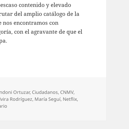
l escaso contenido y elevado
utar del amplio catálogo de la
e nos encontramos con
ría, con el agravante de que el
pa.
tiquetas
ndoni Ortuzar
,
Ciudadanos
,
CNMV
,
lvira Rodríguez
,
María Seguí
,
Netflix
,
en Bogando por la red: Gente de palabra
ario