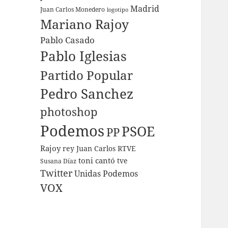
Madrid
Juan Carlos Monedero
logotipo
Mariano Rajoy
Pablo Casado
Pablo Iglesias
Partido Popular
Pedro Sanchez
photoshop
Podemos
PSOE
PP
Rajoy
rey Juan Carlos
RTVE
toni cantó
tve
Susana Díaz
Twitter
Unidas Podemos
VOX