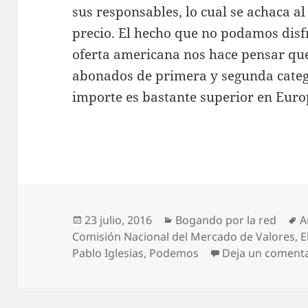
sus responsables, lo cual se achaca a
precio. El hecho que no podamos disfr
oferta americana nos hace pensar qu
abonados de primera y segunda catego
importe es bastante superior en Euro
Publicado
Categorías
E
23 julio, 2016
Bogando por la red
A
el
Comisión Nacional del Mercado de Valores
,
E
Pablo Iglesias
,
Podemos
Deja un coment