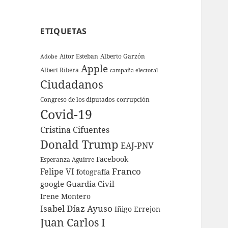
ETIQUETAS
Aitor Esteban
Alberto Garzón
Adobe
Apple
Albert Ribera
campaña electoral
Ciudadanos
Congreso de los diputados
corrupción
Covid-19
Cristina Cifuentes
Donald Trump
EAJ-PNV
Facebook
Esperanza Aguirre
Franco
Felipe VI
fotografía
google
Guardia Civil
Irene Montero
Isabel Díaz Ayuso
Iñigo Errejon
Juan Carlos I