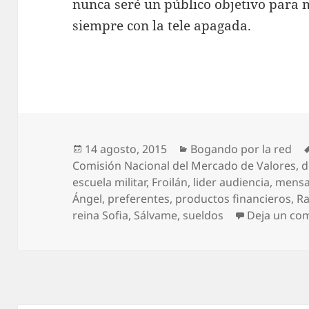
nunca seré un público objetivo para 
siempre con la tele apagada.
Publicado
Categorías
14 agosto, 2015
Bogando por la red
el
Comisión Nacional del Mercado de Valores
,
d
escuela militar
,
Froilán
,
lider audiencia
,
mensaj
Ángel
,
preferentes
,
productos financieros
,
Ra
reina Sofia
,
Sálvame
,
sueldos
Deja un co