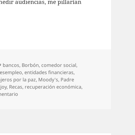
medir audiencias, me pillarían
Etiquetas
bancos
,
Borbón
,
comedor social
,
esempleo
,
entidades financieras
,
eros por la paz
,
Moody's
,
Padre
joy
,
Recas
,
recuperación económica
,
en Crossover «Bogando por la red»: Froilán a una e
mentario