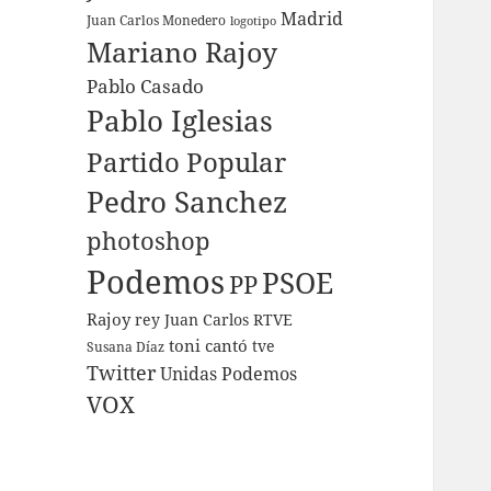
Madrid
Juan Carlos Monedero
logotipo
Mariano Rajoy
Pablo Casado
Pablo Iglesias
Partido Popular
Pedro Sanchez
photoshop
Podemos
PSOE
PP
Rajoy
rey Juan Carlos
RTVE
toni cantó
tve
Susana Díaz
Twitter
Unidas Podemos
VOX