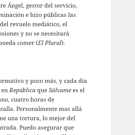
e Ángel, gestor del servicio,
riminación e hizo públicas las
 del revuelo mediático, el
siones y no se necesitará
pueda comer (
El Plural
).
ormativo y poco más, y cada día
n en
República
que
Sálvame
es el
ano, cuatro horas de
ntalla. Personalmente mas allá
e una tortura, lo mejor del
entrada. Puedo asegurar que