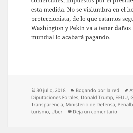
comerciales, impuestos por el presid
esta medida. No se vislumbra en el ho
proteccionista, de lo que estamos seg
Washington y Pekín va a tener daños 
mundial lo acabará pagando.
Publicado
Categorías
E
30 julio, 2018
Bogando por la red
A
el
Diputaciones Forales
,
Donald Trump
,
EEUU
,
Transparencia
,
Ministerio de Defensa
,
Peñalb
en Bog
turismo
,
Uber
Deja un comentario