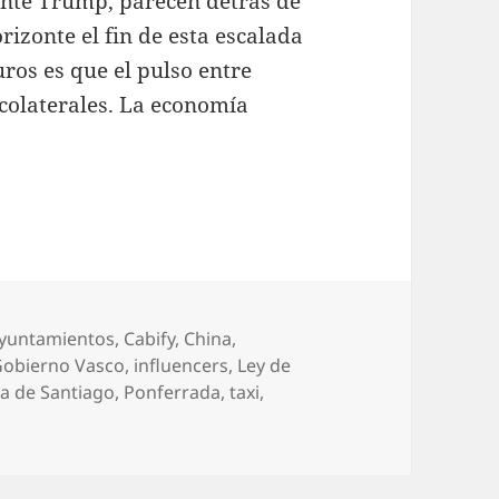
ente Trump, parecen detrás de
rizonte el fin de esta escalada
uros es que el pulso entre
colaterales. La economía
tiquetas
yuntamientos
,
Cabify
,
China
,
Gobierno Vasco
,
influencers
,
Ley de
a de Santiago
,
Ponferrada
,
taxi
,
ando por la red: Opaca transparencia militar