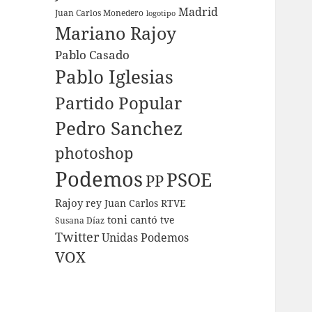
Madrid
Juan Carlos Monedero
logotipo
Mariano Rajoy
Pablo Casado
Pablo Iglesias
Partido Popular
Pedro Sanchez
photoshop
Podemos
PSOE
PP
Rajoy
rey Juan Carlos
RTVE
toni cantó
tve
Susana Díaz
Twitter
Unidas Podemos
VOX