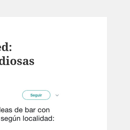
ed:
diosas