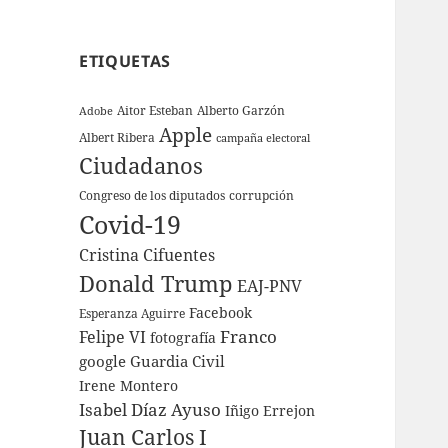
ETIQUETAS
Aitor Esteban
Alberto Garzón
Adobe
Apple
Albert Ribera
campaña electoral
Ciudadanos
Congreso de los diputados
corrupción
Covid-19
Cristina Cifuentes
Donald Trump
EAJ-PNV
Facebook
Esperanza Aguirre
Franco
Felipe VI
fotografía
google
Guardia Civil
Irene Montero
Isabel Díaz Ayuso
Iñigo Errejon
Juan Carlos I