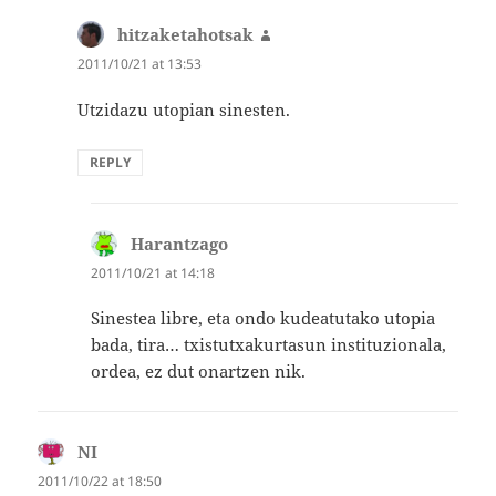
hitzaketahotsak
says:
2011/10/21 at 13:53
Utzidazu utopian sinesten.
REPLY
Harantzago
says:
2011/10/21 at 14:18
Sinestea libre, eta ondo kudeatutako utopia
bada, tira… txistutxakurtasun instituzionala,
ordea, ez dut onartzen nik.
NI
says:
2011/10/22 at 18:50