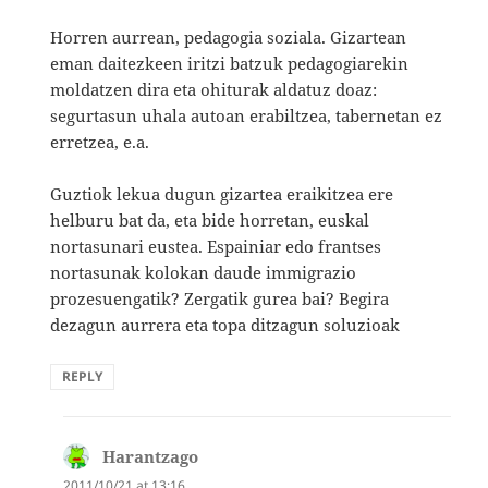
Horren aurrean, pedagogia soziala. Gizartean
eman daitezkeen iritzi batzuk pedagogiarekin
moldatzen dira eta ohiturak aldatuz doaz:
segurtasun uhala autoan erabiltzea, tabernetan ez
erretzea, e.a.
Guztiok lekua dugun gizartea eraikitzea ere
helburu bat da, eta bide horretan, euskal
nortasunari eustea. Espainiar edo frantses
nortasunak kolokan daude immigrazio
prozesuengatik? Zergatik gurea bai? Begira
dezagun aurrera eta topa ditzagun soluzioak
REPLY
Harantzago
says:
2011/10/21 at 13:16