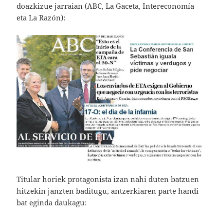
doazkizue jarraian (ABC, La Gaceta, Intereconomía
eta La Razón):
Titular horiek protagonista izan nahi duten batzuen
hitzekin janzten baditugu, antzerkiaren parte handi
bat eginda daukagu: