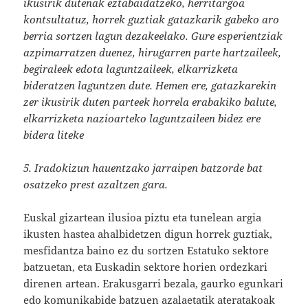
ikusirik dutenak eztabaidatzeko, herritargoa
kontsultatuz, horrek guztiak gatazkarik gabeko aro
berria sortzen lagun dezakeelako. Gure esperientziak
azpimarratzen duenez, hirugarren parte hartzaileek,
begiraleek edota laguntzaileek, elkarrizketa
bideratzen laguntzen dute. Hemen ere, gatazkarekin
zer ikusirik duten parteek horrela erabakiko balute,
elkarrizketa nazioarteko laguntzaileen bidez ere
bidera liteke
5. Iradokizun hauentzako jarraipen batzorde bat
osatzeko prest azaltzen gara.
Euskal gizartean ilusioa piztu eta tunelean argia
ikusten hastea ahalbidetzen digun horrek guztiak,
mesfidantza baino ez du sortzen Estatuko sektore
batzuetan, eta Euskadin sektore horien ordezkari
direnen artean. Erakusgarri bezala, gaurko egunkari
edo komunikabide batzuen azalaetatik ateratakoak