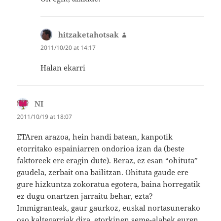
hitzaketahotsak
says:
2011/10/20 at 14:17
Halan ekarri
NI
says:
2011/10/19 at 18:07
ETAren arazoa, hein handi batean, kanpotik
etorritako espainiarren ondorioa izan da (beste
faktoreek ere eragin dute). Beraz, ez esan “ohituta”
gaudela, zerbait ona bailitzan. Ohituta gaude ere
gure hizkuntza zokoratua egotera, baina horregatik
ez dugu onartzen jarraitu behar, ezta?
Immigranteak, gaur gaurkoz, euskal nortasunerako
oso kaltegarriak dira, etorkinen seme-alabek euren