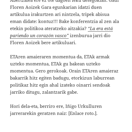
Abertzalea ere ez ote dagoen leku desegokian. Gaur
Floren Aoizek Gara egunkarian idatzi duen
artikulua irakurtzen ari nintzela, tripek abisua
eman didate: kontuz!!! Bake konferentzia al zen ala
etekin politikoa ateratzeko aitzakia?
“La era está
pariendo un corazón vasco”
izenburua jarri dio
Floren Aoizek bere artikuluari.
ETAren amaieraren momentua da, ETAk armak
uzteko momentua, ETAk gu bakean uzteko
momentua. Gero gerokoak. Orain ETAren amaieraz
bakarrik hitz egiten badugu, etorkizun laburrean
politikaz hitz egin ahal izateko oinarri sendoak
jarriko ditugu, zalantzarik gabe.
Hori dela-eta, berriro ere, Iñigo Urkulluren
jarrerarekin geratzen naiz: [Enlace roto.].