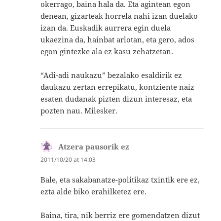
okerrago, baina hala da. Eta agintean egon
denean, gizarteak horrela nahi izan duelako
izan da. Euskadik aurrera egin duela
ukaezina da, hainbat arlotan, eta gero, ados
egon gintezke ala ez kasu zehatzetan.
“Adi-adi naukazu” bezalako esaldirik ez
daukazu zertan errepikatu, kontziente naiz
esaten dudanak pizten dizun interesaz, eta
pozten nau. Milesker.
Atzera pausorik ez
says:
2011/10/20 at 14:03
Bale, eta sakabanatze-politikaz txintik ere ez,
ezta alde biko erahilketez ere.
Baina, tira, nik berriz ere gomendatzen dizut