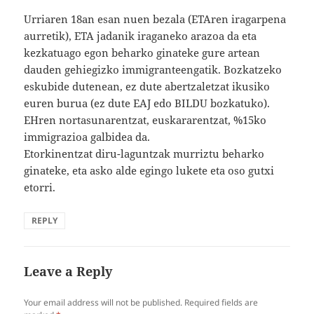
Urriaren 18an esan nuen bezala (ETAren iragarpena
aurretik), ETA jadanik iraganeko arazoa da eta
kezkatuago egon beharko ginateke gure artean
dauden gehiegizko immigranteengatik. Bozkatzeko
eskubide dutenean, ez dute abertzaletzat ikusiko
euren burua (ez dute EAJ edo BILDU bozkatuko).
EHren nortasunarentzat, euskararentzat, %15ko
immigrazioa galbidea da.
Etorkinentzat diru-laguntzak murriztu beharko
ginateke, eta asko alde egingo lukete eta oso gutxi
etorri.
REPLY
Leave a Reply
Your email address will not be published.
Required fields are