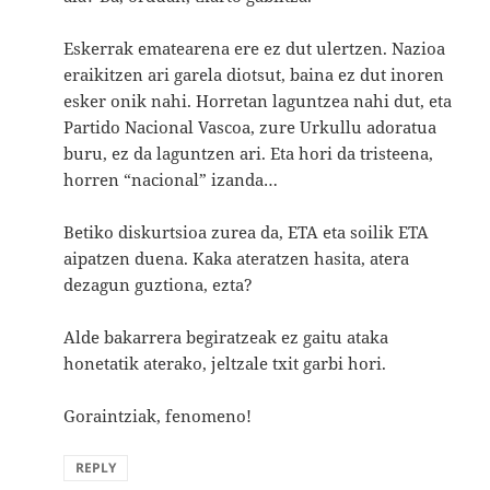
Eskerrak ematearena ere ez dut ulertzen. Nazioa
eraikitzen ari garela diotsut, baina ez dut inoren
esker onik nahi. Horretan laguntzea nahi dut, eta
Partido Nacional Vascoa, zure Urkullu adoratua
buru, ez da laguntzen ari. Eta hori da tristeena,
horren “nacional” izanda…
Betiko diskurtsioa zurea da, ETA eta soilik ETA
aipatzen duena. Kaka ateratzen hasita, atera
dezagun guztiona, ezta?
Alde bakarrera begiratzeak ez gaitu ataka
honetatik aterako, jeltzale txit garbi hori.
Goraintziak, fenomeno!
REPLY