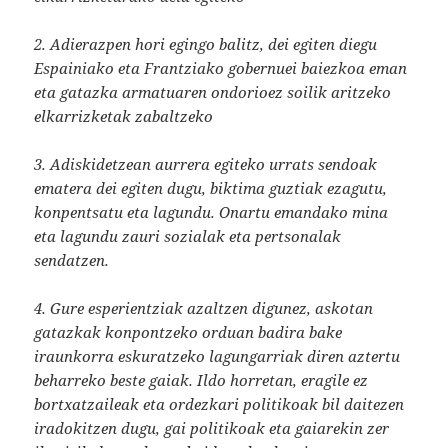
2. Adierazpen hori egingo balitz, dei egiten diegu
Espainiako eta Frantziako gobernuei baiezkoa eman
eta gatazka armatuaren ondorioez soilik aritzeko
elkarrizketak zabaltzeko
3. Adiskidetzean aurrera egiteko urrats sendoak
ematera dei egiten dugu, biktima guztiak ezagutu,
konpentsatu eta lagundu. Onartu emandako mina
eta lagundu zauri sozialak eta pertsonalak
sendatzen.
4. Gure esperientziak azaltzen digunez, askotan
gatazkak konpontzeko orduan badira bake
iraunkorra eskuratzeko lagungarriak diren aztertu
beharreko beste gaiak. Ildo horretan, eragile ez
bortxatzaileak eta ordezkari politikoak bil daitezen
iradokitzen dugu, gai politikoak eta gaiarekin zer