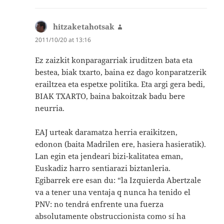
hitzaketahotsak
says:
2011/10/20 at 13:16
Ez zaizkit konparagarriak iruditzen bata eta
bestea, biak txarto, baina ez dago konparatzerik
erailtzea eta espetxe politika. Eta argi gera bedi,
BIAK TXARTO, baina bakoitzak badu bere
neurria.
EAJ urteak daramatza herria eraikitzen,
edonon (baita Madrilen ere, hasiera hasieratik).
Lan egin eta jendeari bizi-kalitatea eman,
Euskadiz harro sentiarazi biztanleria.
Egibarrek ere esan du: “la Izquierda Abertzale
va a tener una ventaja q nunca ha tenido el
PNV: no tendrá enfrente una fuerza
absolutamente obstruccionista como sí ha