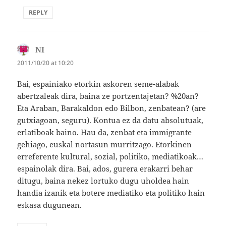
REPLY
NI
says:
2011/10/20 at 10:20
Bai, espainiako etorkin askoren seme-alabak
abertzaleak dira, baina ze portzentajetan? %20an?
Eta Araban, Barakaldon edo Bilbon, zenbatean? (are
gutxiagoan, seguru). Kontua ez da datu absolutuak,
erlatiboak baino. Hau da, zenbat eta immigrante
gehiago, euskal nortasun murritzago. Etorkinen
erreferente kultural, sozial, politiko, mediatikoak…
espainolak dira. Bai, ados, gurera erakarri behar
ditugu, baina nekez lortuko dugu uholdea hain
handia izanik eta botere mediatiko eta politiko hain
eskasa dugunean.