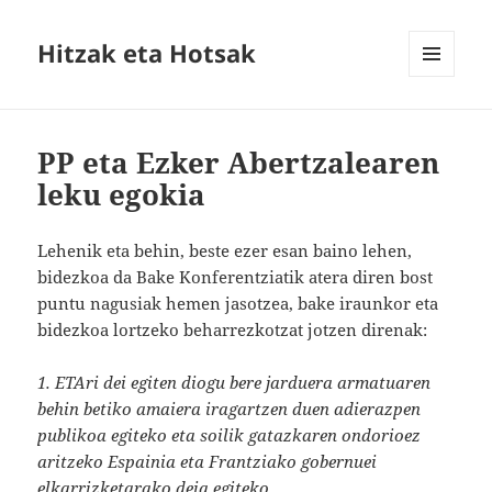
Hitzak eta Hotsak
MENU
AND
WIDGETS
PP eta Ezker Abertzalearen
leku egokia
Lehenik eta behin, beste ezer esan baino lehen,
bidezkoa da Bake Konferentziatik atera diren bost
puntu nagusiak hemen jasotzea, bake iraunkor eta
bidezkoa lortzeko beharrezkotzat jotzen direnak:
1. ETAri dei egiten diogu bere jarduera armatuaren
behin betiko amaiera iragartzen duen adierazpen
publikoa egiteko eta soilik gatazkaren ondorioez
aritzeko Espainia eta Frantziako gobernuei
elkarrizketarako deia egiteko