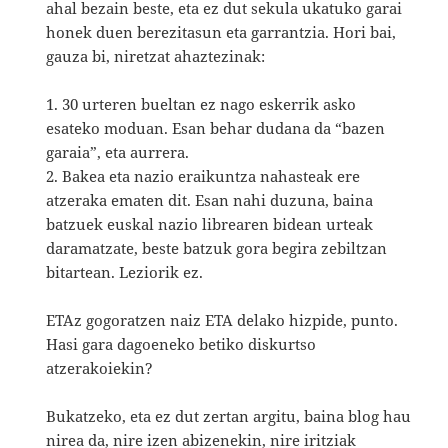
ahal bezain beste, eta ez dut sekula ukatuko garai
honek duen berezitasun eta garrantzia. Hori bai,
gauza bi, niretzat ahaztezinak:
1. 30 urteren bueltan ez nago eskerrik asko
esateko moduan. Esan behar dudana da “bazen
garaia”, eta aurrera.
2. Bakea eta nazio eraikuntza nahasteak ere
atzeraka ematen dit. Esan nahi duzuna, baina
batzuek euskal nazio librearen bidean urteak
daramatzate, beste batzuk gora begira zebiltzan
bitartean. Leziorik ez.
ETAz gogoratzen naiz ETA delako hizpide, punto.
Hasi gara dagoeneko betiko diskurtso
atzerakoiekin?
Bukatzeko, eta ez dut zertan argitu, baina blog hau
nirea da, nire izen abizenekin, nire iritziak