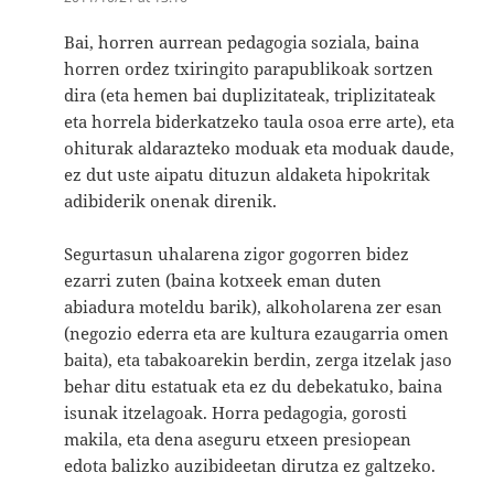
Bai, horren aurrean pedagogia soziala, baina
horren ordez txiringito parapublikoak sortzen
dira (eta hemen bai duplizitateak, triplizitateak
eta horrela biderkatzeko taula osoa erre arte), eta
ohiturak aldarazteko moduak eta moduak daude,
ez dut uste aipatu dituzun aldaketa hipokritak
adibiderik onenak direnik.
Segurtasun uhalarena zigor gogorren bidez
ezarri zuten (baina kotxeek eman duten
abiadura moteldu barik), alkoholarena zer esan
(negozio ederra eta are kultura ezaugarria omen
baita), eta tabakoarekin berdin, zerga itzelak jaso
behar ditu estatuak eta ez du debekatuko, baina
isunak itzelagoak. Horra pedagogia, gorosti
makila, eta dena aseguru etxeen presiopean
edota balizko auzibideetan dirutza ez galtzeko.