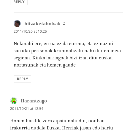
REPLY
hitzaketahotsak
says:
2011/10/20 at 10:25
Nolanahi ere, errua ez da eurena, eta ez naz ni
sartuko pertsonak kriminalizatu nahi dituen ideia-
segidan. Kinka larriagoak bizi izan ditu euskal
nortasunak eta hemen gaude
REPLY
Harantzago
says:
2011/10/21 at 12:54
Honen haritik, zera aipatu nahi dut, nonbait
irakurria dudala Euskal Herriak jasan edo hartu