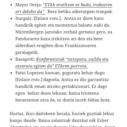
Mayor Oreja:
“ETAk erailtzen ez badu, irabazten
ari delako da”
. Bere betiko adierazpen-tranpak.
Iturgaiz: [Enlace roto.]. Antza ez diote kasu
handirik egiten eta momentua baliatu nahi du.
Nürembergen jazotako zerbait gertatuz gero, ea
Pandoraren kaxa irekitzen ari den eta bere
alderdiari eragiten dion Frankismoaren
garaiagatik.
Basagoiti:
Konferentziak “oztopatu, zaildu eta
atzeratu egiten du” ETAren porrota.
Patxi Lopezen kasuan, gogoratu behar dugu
[Enlace roto.] dagoela. Antza ez dio garrantzia
handirik eman atzoko gertakizunari. Ez dago
egon behar duen lekuan, baina tristeena
berarentzat zera da, ez duela inork faltan bota.
Hortaz, ikus daitekeen bezala, horiek guztiak lekuz
kanpo daude. Baina zalantzak dauzkat nik Ezker