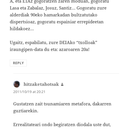
A, eta ETAz gogoratzen zaren moduan, gogoratu
Lasa eta Zabalaz, Josuz, Santiz… Gogoratu zure
alderdiak 90eko hamarkadan bultzatutako
dispertsioaz, gogoratu espainiar errepideetan
hildakoez…
Ugaitz, espabilatu, zure DEIAko “txolloak”
iraungipen-data du eta: azaroaren 20a!
REPLY
hitzaketahotsak
says:
2011/10/19 at 20:21
Gustatzen zait tsunamiaren metafora, dakarren
guztiarekin.
Errealitateari ondo begiratzen diodala uste dut,