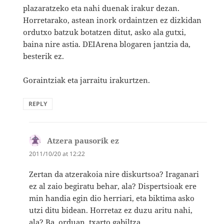
plazaratzeko eta nahi duenak irakur dezan.
Horretarako, astean inork ordaintzen ez dizkidan
ordutxo batzuk botatzen ditut, asko ala gutxi,
baina nire astia. DEIArena blogaren jantzia da,
besterik ez.
Goraintziak eta jarraitu irakurtzen.
REPLY
Atzera pausorik ez
says:
2011/10/20 at 12:22
Zertan da atzerakoia nire diskurtsoa? Iraganari
ez al zaio begiratu behar, ala? Dispertsioak ere
min handia egin dio herriari, eta biktima asko
utzi ditu bidean. Horretaz ez duzu aritu nahi,
ala? Ba, orduan, txarto gabiltza.