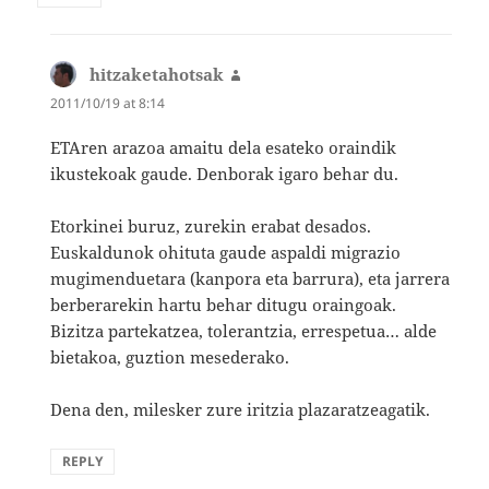
hitzaketahotsak
says:
2011/10/19 at 8:14
ETAren arazoa amaitu dela esateko oraindik
ikustekoak gaude. Denborak igaro behar du.
Etorkinei buruz, zurekin erabat desados.
Euskaldunok ohituta gaude aspaldi migrazio
mugimenduetara (kanpora eta barrura), eta jarrera
berberarekin hartu behar ditugu oraingoak.
Bizitza partekatzea, tolerantzia, errespetua… alde
bietakoa, guztion mesederako.
Dena den, milesker zure iritzia plazaratzeagatik.
REPLY