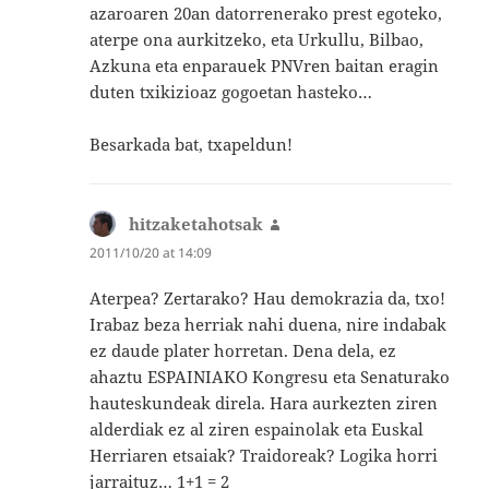
azaroaren 20an datorrenerako prest egoteko,
aterpe ona aurkitzeko, eta Urkullu, Bilbao,
Azkuna eta enparauek PNVren baitan eragin
duten txikizioaz gogoetan hasteko…
Besarkada bat, txapeldun!
hitzaketahotsak
says:
2011/10/20 at 14:09
Aterpea? Zertarako? Hau demokrazia da, txo!
Irabaz beza herriak nahi duena, nire indabak
ez daude plater horretan. Dena dela, ez
ahaztu ESPAINIAKO Kongresu eta Senaturako
hauteskundeak direla. Hara aurkezten ziren
alderdiak ez al ziren espainolak eta Euskal
Herriaren etsaiak? Traidoreak? Logika horri
jarraituz… 1+1 = 2