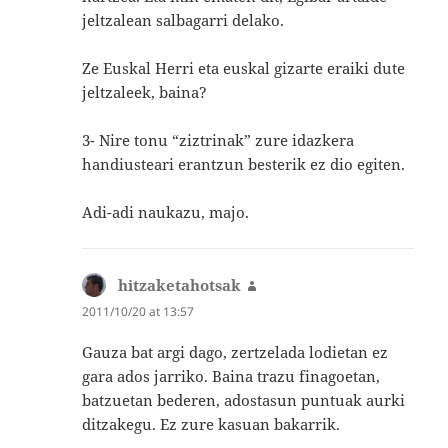
jeltzalean salbagarri delako.
Ze Euskal Herri eta euskal gizarte eraiki dute
jeltzaleek, baina?
3- Nire tonu “ziztrinak” zure idazkera
handiusteari erantzun besterik ez dio egiten.
Adi-adi naukazu, majo.
hitzaketahotsak
says:
2011/10/20 at 13:57
Gauza bat argi dago, zertzelada lodietan ez
gara ados jarriko. Baina trazu finagoetan,
batzuetan bederen, adostasun puntuak aurki
ditzakegu. Ez zure kasuan bakarrik.