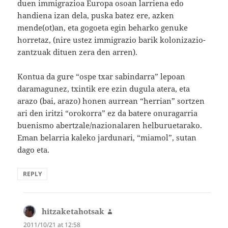
duen immigrazioa Europa osoan larriena edo
handiena izan dela, puska batez ere, azken
mende(ot)an, eta gogoeta egin beharko genuke
horretaz, (nire ustez immigrazio barik kolonizazio-
zantzuak dituen zera den arren).
Kontua da gure “ospe txar sabindarra” lepoan
daramagunez, txintik ere ezin dugula atera, eta
arazo (bai, arazo) honen aurrean “herrian” sortzen
ari den iritzi “orokorra” ez da batere onuragarria
buenismo abertzale/nazionalaren helburuetarako.
Eman belarria kaleko jardunari, “miamol”, sutan
dago eta.
REPLY
hitzaketahotsak
says:
2011/10/21 at 12:58