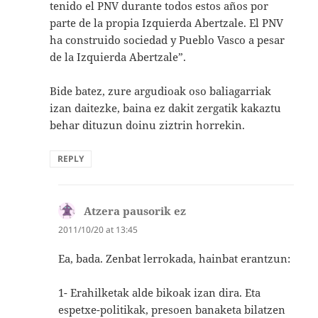
tenido el PNV durante todos estos años por
parte de la propia Izquierda Abertzale. El PNV
ha construido sociedad y Pueblo Vasco a pesar
de la Izquierda Abertzale”.
Bide batez, zure argudioak oso baliagarriak
izan daitezke, baina ez dakit zergatik kakaztu
behar dituzun doinu ziztrin horrekin.
REPLY
Atzera pausorik ez
says:
2011/10/20 at 13:45
Ea, bada. Zenbat lerrokada, hainbat erantzun:
1- Erahilketak alde bikoak izan dira. Eta
espetxe-politikak, presoen banaketa bilatzen