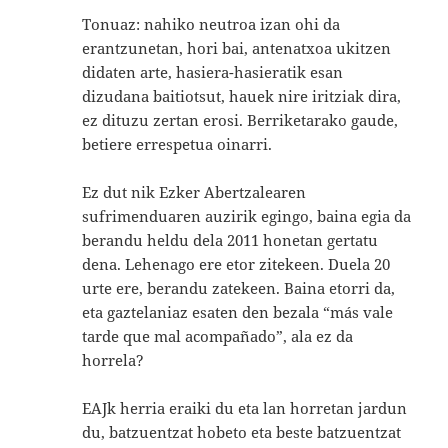
Tonuaz: nahiko neutroa izan ohi da
erantzunetan, hori bai, antenatxoa ukitzen
didaten arte, hasiera-hasieratik esan
dizudana baitiotsut, hauek nire iritziak dira,
ez dituzu zertan erosi. Berriketarako gaude,
betiere errespetua oinarri.
Ez dut nik Ezker Abertzalearen
sufrimenduaren auzirik egingo, baina egia da
berandu heldu dela 2011 honetan gertatu
dena. Lehenago ere etor zitekeen. Duela 20
urte ere, berandu zatekeen. Baina etorri da,
eta gaztelaniaz esaten den bezala “más vale
tarde que mal acompañado”, ala ez da
horrela?
EAJk herria eraiki du eta lan horretan jardun
du, batzuentzat hobeto eta beste batzuentzat