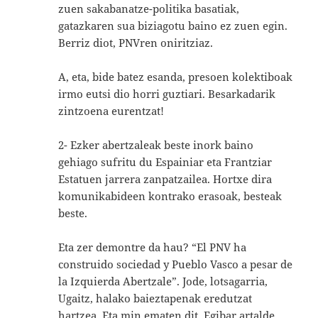
zuen sakabanatze-politika basatiak,
gatazkaren sua biziagotu baino ez zuen egin.
Berriz diot, PNVren oniritziaz.
A, eta, bide batez esanda, presoen kolektiboak
irmo eutsi dio horri guztiari. Besarkadarik
zintzoena eurentzat!
2- Ezker abertzaleak beste inork baino
gehiago sufritu du Espainiar eta Frantziar
Estatuen jarrera zanpatzailea. Hortxe dira
komunikabideen kontrako erasoak, besteak
beste.
Eta zer demontre da hau? “El PNV ha
construido sociedad y Pueblo Vasco a pesar de
la Izquierda Abertzale”. Jode, lotsagarria,
Ugaitz, halako baieztapenak eredutzat
hartzea. Eta min ematen dit, Egibar artalde