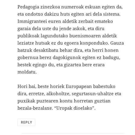
Pedagogia zinezkoa numeroak eskuan egiten da,
eta ondotxo dakizu huts egiten ari dela sistema.
Immigranteei euren aldetik zerbait emateko
garaia dela uste du jende askok, eta diru
publikoak lagundutako buenismoaren aldetik
leziatze hutsak ez du egoera konponduko. Gauza
batzuk desaktibatu behar dira, eta herri honen
gobernua berez dagokigunok egiten ez badugu,
bestek egingo du, eta gizartea bere erara
moldatu.
Hori bai, beste horiek Europapean babestuko
dira, erretze, alkoholtze, segurtasun-uhaltze eta
puxikak puztearen kontu horretan guztian
bezala-bezalaxe. “Uropak dioelako”.
REPLY