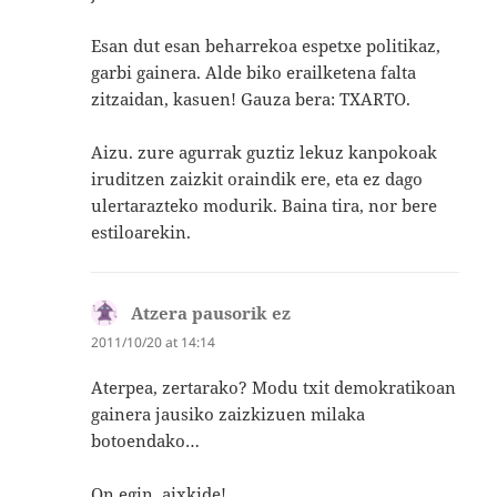
Esan dut esan beharrekoa espetxe politikaz,
garbi gainera. Alde biko erailketena falta
zitzaidan, kasuen! Gauza bera: TXARTO.
Aizu. zure agurrak guztiz lekuz kanpokoak
iruditzen zaizkit oraindik ere, eta ez dago
ulertarazteko modurik. Baina tira, nor bere
estiloarekin.
Atzera pausorik ez
says:
2011/10/20 at 14:14
Aterpea, zertarako? Modu txit demokratikoan
gainera jausiko zaizkizuen milaka
botoendako…
On egin, aixkide!