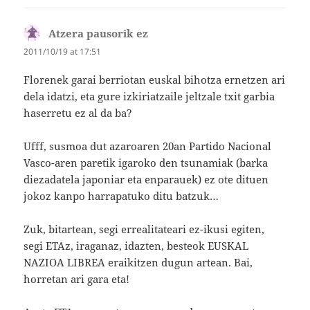
Atzera pausorik ez
says:
2011/10/19 at 17:51
Florenek garai berriotan euskal bihotza ernetzen ari
dela idatzi, eta gure izkiriatzaile jeltzale txit garbia
haserretu ez al da ba?
Ufff, susmoa dut azaroaren 20an Partido Nacional
Vasco-aren paretik igaroko den tsunamiak (barka
diezadatela japoniar eta enparauek) ez ote dituen
jokoz kanpo harrapatuko ditu batzuk…
Zuk, bitartean, segi errealitateari ez-ikusi egiten,
segi ETAz, iraganaz, idazten, besteok EUSKAL
NAZIOA LIBREA eraikitzen dugun artean. Bai,
horretan ari gara eta!