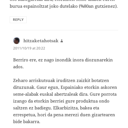
burua espainoltzat joko dutelako (%80an gutxienez).
REPLY
hitzaketahotsak
says:
2011/10/19 at 20:22
Berriro ere, ez nago inondik inora diozunarekin
ados.
Zeharo arriskutsuak iruditzen zaizkit botatzen
dituzunak. Gaur egun, Espainiako etorkin askoren
seme-alabak euskal abertzaleak dira. Gure porrota
izango da etorkin berriei gure produktua ondo
saltzen ez badiegu. Elkarbizitza, bakea eta
errespetua, hori da pena merezi duen gizartearen
bide bakarra.