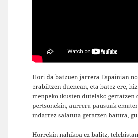
Hori da batzuen jarrera Espainian no
erabiltzen duenean, eta batez ere, hi
menpeko ikusten dutelako gertatzen 
pertsonekin, aurrera pausuak ematen
indarrez salatuta geratzen baitira, gu
Horrekin nahikoa ez balitz, telebist