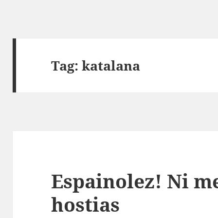
Tag:
katalana
Espainolez! Ni me
hostias