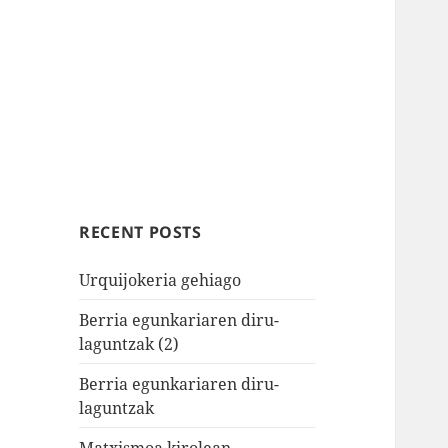
RECENT POSTS
Urquijokeria gehiago
Berria egunkariaren diru-
laguntzak (2)
Berria egunkariaren diru-
laguntzak
Matxismoa kirolean