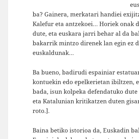
eu
ba? Gainera, merkatari handiei exijitz
Kalefur eta antzekoei… Horiek onak d
dute, eta euskara jarri behar al da b
bakarrik mintzo direnek lan egin ez 
euskaldunak…
Ba bueno, badirudi espainiar estatua
kontuekin edo epelkerietan ibiltzen, 
bada, isun kolpeka defendatuko dute
eta Katalunian kritikatzen duten gisar
roto.].
Baina betiko istorioa da, Euskadin ba