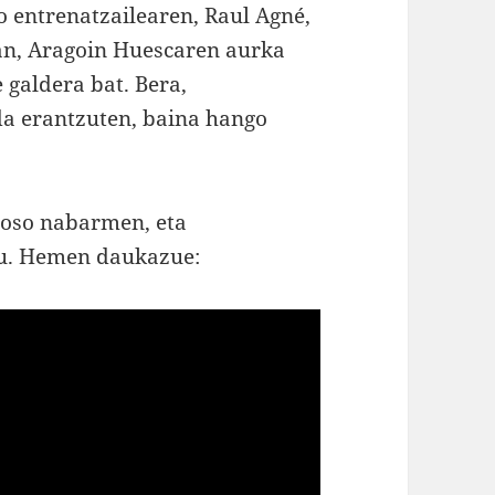
o entrenatzailearen, Raul Agné,
oan, Aragoin Huescaren aurka
e galdera bat. Bera,
da erantzuten, baina hango
 oso nabarmen, eta
u. Hemen daukazue: