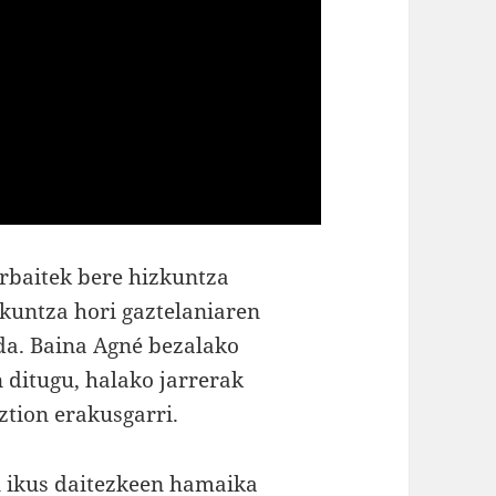
rbaitek bere hizkuntza
zkuntza hori gaztelaniaren
da. Baina Agné bezalako
 ditugu, halako jarrerak
ztion erakusgarri.
an ikus daitezkeen hamaika