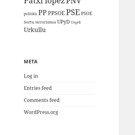
Patxi lopez
PNV
PSE
PP
PPSOE
PSOE
politika
UPyD
Sortu
terrorismoa
Urgell
Urkullu
META
Log in
Entries feed
Comments feed
WordPress.org