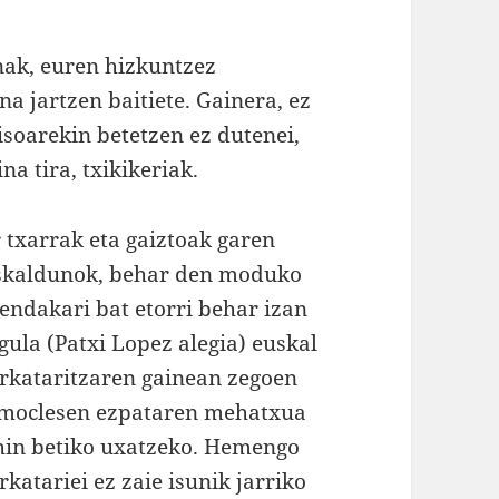
nak, euren hizkuntzez
a jartzen baitiete. Gainera, ez
soarekin betetzen ez dutenei,
a tira, txikikeriak.
 txarrak eta gaiztoak garen
skaldunok, behar den moduko
endakari bat etorri behar izan
gula (Patxi Lopez alegia) euskal
rkataritzaren gainean zegoen
moclesen ezpataren mehatxua
hin betiko uxatzeko. Hemengo
katariei ez zaie isunik jarriko