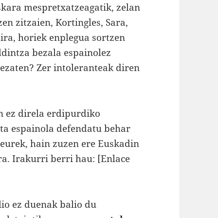
skara mespretxatzeagatik, zelan
en zitzaien, Kortingles, Sara,
ira, horiek enplegua sortzen
aldintza bezala espainolez
dezaten? Zer intoleranteak diren
n ez direla erdipurdiko
eta espainola defendatu behar
 eurek, hain zuzen ere Euskadin
a. Irakurri berri hau: [Enlace
lio ez duenak balio du