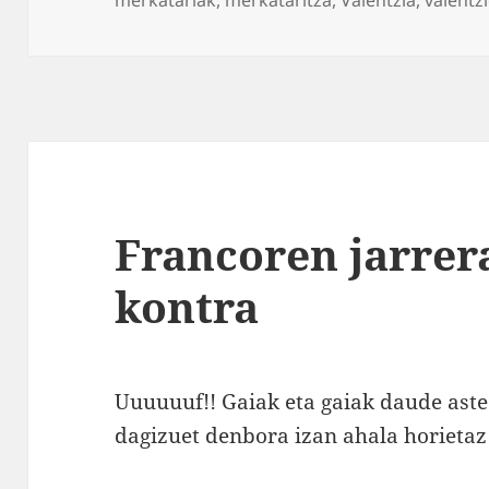
Francoren jarrer
kontra
Uuuuuuf!! Gaiak eta gaiak daude aste
dagizuet denbora izan ahala horietaz 