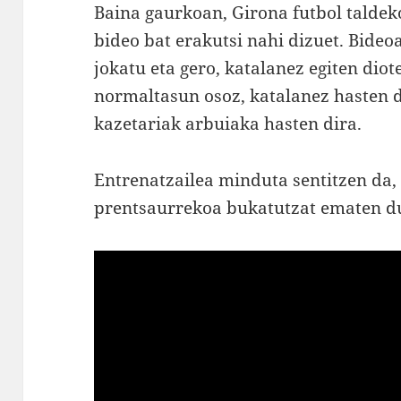
Baina gaurkoan, Girona futbol taldek
bideo bat erakutsi nahi dizuet. Bide
jokatu eta gero, katalanez egiten diot
normaltasun osoz, katalanez hasten 
kazetariak arbuiaka hasten dira.
Entrenatzailea minduta sentitzen da,
prentsaurrekoa bukatutzat ematen d