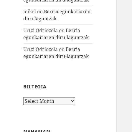
mikel
on
Berria egunkariaren
diru-laguntzak
Urtzi Odriozola
on
Berria
egunkariaren diru-laguntzak
Urtzi Odriozola
on
Berria
egunkariaren diru-laguntzak
BILTEGIA
Biltegia
NAHASIAN