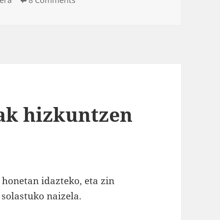
ak hizkuntzen
 honetan idazteko, eta zin
solastuko naizela.