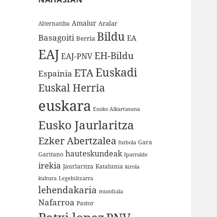
Amaiur
Aralar
Alternatiba
Bildu
Basagoiti
EA
Berria
EAJ
EH-Bildu
EAJ-PNV
Euskadi
ETA
Espainia
Euskal Herria
euskara
Eusko Alkartasuna
Eusko Jaurlaritza
Ezker Abertzalea
Gara
futbola
hauteskundeak
Garitano
Iparralde
irekia
Jaurlaritza
Katalunia
kirola
kultura
Legebiltzarra
lehendakaria
mundiala
Nafarroa
Pastor