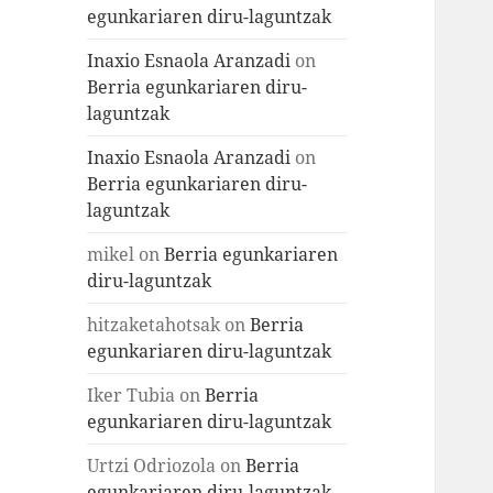
egunkariaren diru-laguntzak
Inaxio Esnaola Aranzadi
on
Berria egunkariaren diru-
laguntzak
Inaxio Esnaola Aranzadi
on
Berria egunkariaren diru-
laguntzak
mikel
on
Berria egunkariaren
diru-laguntzak
hitzaketahotsak
on
Berria
egunkariaren diru-laguntzak
Iker Tubia
on
Berria
egunkariaren diru-laguntzak
Urtzi Odriozola
on
Berria
egunkariaren diru-laguntzak