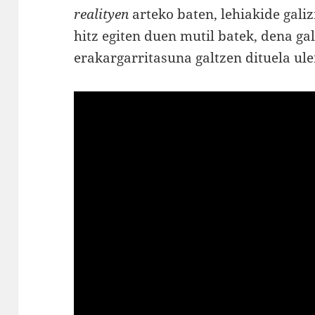
realityen
arteko baten, lehiakide gali
hitz egiten duen mutil batek, dena g
erakargarritasuna galtzen dituela ule