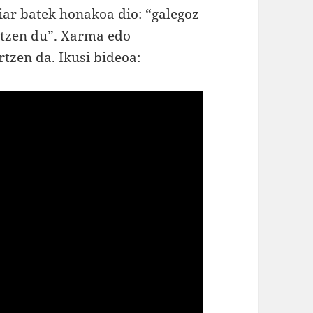
ziar batek honakoa dio: “galegoz
altzen du”. Xarma edo
rtzen da. Ikusi bideoa: