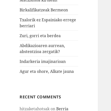
Birkalifikatzeak Bermeon
Txalorik ez Espainiako errege
berriari
Zuri, gorri eta berdea
Abdikazioaren aurrean,
abstentzioa zergatik?
Indarkeria imajinarioan
Agur eta ohore, Alkate jauna
RECENT COMMENTS
hitzaketahotsak
on
Berria