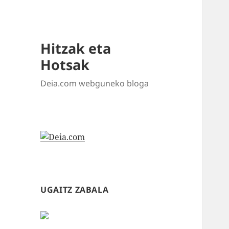
Hitzak eta
Hotsak
Deia.com webguneko bloga
UGAITZ ZABALA