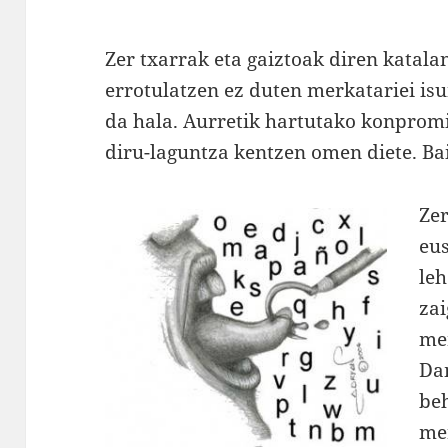
Zer txarrak eta gaiztoak diren katala
errotulatzen ez duten merkatariei isun
da hala. Aurretik hartutako konpromi
diru-laguntza kentzen omen diete. Bain
Zer
eu
leh
zai
me
Da
be
mer