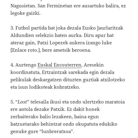
Nagusietan. San Ferminetan ere ausartuko balira, ez
legoke gaizki.
3. Futbol partida bat joka dezala Eusko Jaurlaritzak
Aldundien selekzio baten aurka. Diru apur bat
ateraz gain, Patxi Lopezek aukera izango luke
[Enlace roto.], bere ametsik beroena.
4. Aurtengo
Euskal Encouterren
, Aresekin
koordinatuta, Ertzaintzak sarekada egin dezala
pelikulak deskargatzen dituzten guztiak atxilotzeko
eta isun lodikoteak kobratzeko.
5. “
Lost
” telesaila ikusi eta ondo ulertzeko maratoia
ere antola dezake Patxik. Ez dakit honek
zerbaiterako balio lezakeen, baina egun
batzuetarako behintzat ondo okupatuta edukiko
genuke gure “lunbreratxoa”.