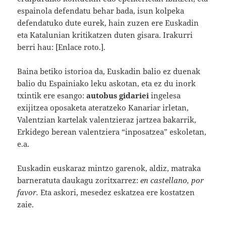
espainola defendatu behar bada, isun kolpeka
defendatuko dute eurek, hain zuzen ere Euskadin
eta Katalunian kritikatzen duten gisara. Irakurri
berri hau: [Enlace roto.].
Baina betiko istorioa da, Euskadin balio ez duenak
balio du Espainiako leku askotan, eta ez du inork
txintik ere esango:
autobus gidariei
ingelesa
exijitzea oposaketa ateratzeko Kanariar irletan,
Valentzian kartelak valentzieraz jartzea bakarrik,
Erkidego berean valentziera “inposatzea” eskoletan,
e.a.
Euskadin euskaraz mintzo garenok, aldiz, matraka
barneratuta daukagu zoritxarrez:
en castellano, por
favor.
Eta askori, mesedez eskatzea ere kostatzen
zaie.