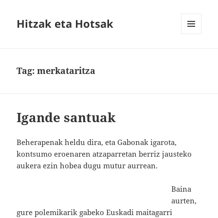
Hitzak eta Hotsak
MENU
AND
WIDGETS
Tag:
merkataritza
Igande santuak
Beherapenak heldu dira, eta Gabonak igarota,
kontsumo eroenaren atzaparretan berriz jausteko
aukera ezin hobea dugu mutur aurrean.
Baina
aurten,
gure polemikarik gabeko Euskadi maitagarri