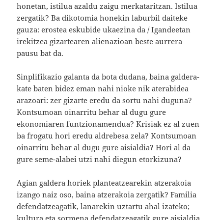
honetan, istilua azaldu zaigu merkataritzan. Istilua
zergatik? Ba dikotomia honekin laburbil daiteke
gauza: erostea eskubide ukaezina da / Igandeetan
irekitzea gizartearen alienazioan beste aurrera
pausu bat da.
Sinplifikazio galanta da bota dudana, baina galdera-
kate baten bidez eman nahi nioke nik aterabidea
arazoari: zer gizarte eredu da sortu nahi duguna?
Kontsumoan oinarritu behar al dugu gure
ekonomiaren funtzionamendua? Krisiak ez al zuen
ba frogatu hori eredu aldrebesa zela? Kontsumoan
oinarritu behar al dugu gure aisialdia? Hori al da
gure seme-alabei utzi nahi diegun etorkizuna?
Agian galdera horiek planteatzearekin atzerakoia
izango naiz oso, baina atzerakoia zergatik? Familia
defendatzeagatik, lanarekin uztartu ahal izateko;
kultura eta sormena defendatzeagatik gure aisialdia