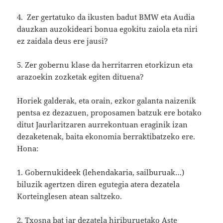
4. Zer gertatuko da ikusten badut BMW eta Audia
dauzkan auzokideari bonua egokitu zaiola eta niri
ez zaidala deus ere jausi?
5. Zer gobernu klase da herritarren etorkizun eta
arazoekin zozketak egiten dituena?
Horiek galderak, eta orain, ezkor galanta naizenik
pentsa ez dezazuen, proposamen batzuk ere botako
ditut Jaurlaritzaren aurrekontuan eraginik izan
dezaketenak, baita ekonomia berraktibatzeko ere.
Hona:
1. Gobernukideek (lehendakaria, sailburuak…)
biluzik agertzen diren egutegia atera dezatela
Korteinglesen atean saltzeko.
2. Txosna bat jar dezatela hiriburuetako Aste