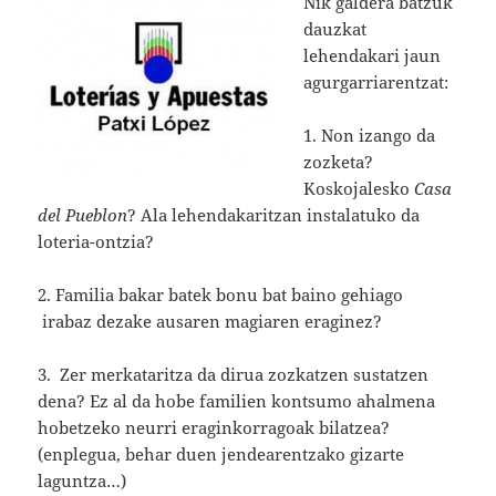
Nik galdera batzuk
dauzkat
lehendakari jaun
agurgarriarentzat:
1. Non izango da
zozketa?
Koskojalesko
Casa
del Pueblon
? Ala lehendakaritzan instalatuko da
loteria-ontzia?
2. Familia bakar batek bonu bat baino gehiago
irabaz dezake ausaren magiaren eraginez?
3. Zer merkataritza da dirua zozkatzen sustatzen
dena? Ez al da hobe familien kontsumo ahalmena
hobetzeko neurri eraginkorragoak bilatzea?
(enplegua, behar duen jendearentzako gizarte
laguntza…)