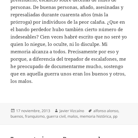
personas. De buenas personas, añado, asesinadas y
represaliadas durante cuarenta años (más la
prórroga) por individuos de la peor calaña. ¿Que en
el bando perdedor hubo también cierto número de
indeseables? Cien veces habré escrito que no seré yo
quien lo niegue, lo oculte, ni lo disculpe. Mi
memoria alcanza a todos. Precisamente por eso y
porque, a diferencia del trepador de escalafones, me
he preocupado de documentarme mucho, sostengo
que en aquella guerra unos eran los buenos y otros,
los malos.
Publicado
Autor
Etiquetas
17 noviembre, 2013
Javier Vizcaíno
alfonso alonso
,
el
buenos
,
franquismo
,
guerra civil
,
malos
,
memoria histórica
,
pp