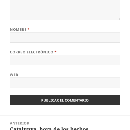
NOMBRE
*
CORREO ELECTRÓNICO
*
WEB
Navegación
ANTERIOR
de
Catalunya, hora de los hechos
Entrada