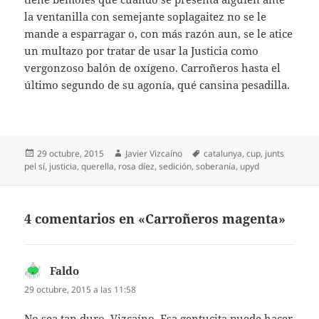
la ventanilla con semejante soplagaitez no se le
mande a esparragar o, con más razón aun, se le atice
un multazo por tratar de usar la Justicia como
vergonzoso balón de oxígeno. Carroñeros hasta el
último segundo de su agonía, qué cansina pesadilla.
Publicado
Autor
Etiquetas
29 octubre, 2015
Javier Vizcaíno
catalunya
,
cup
,
junts
el
pel sí
,
justicia
,
querella
,
rosa díez
,
sedición
,
soberanía
,
upyd
4 comentarios en «Carroñeros magenta»
Faldo
dice:
29 octubre, 2015 a las 11:58
No sea tan duro, Vizcaíno. Esa gentucita puede hacer