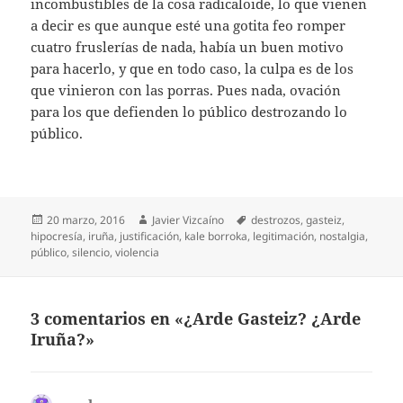
incombustibles de la cosa radicaloide, lo que vienen
a decir es que aunque esté una gotita feo romper
cuatro fruslerías de nada, había un buen motivo
para hacerlo, y que en todo caso, la culpa es de los
que vinieron con las porras. Pues nada, ovación
para los que defienden lo público destrozando lo
público.
Publicado
Autor
Etiquetas
20 marzo, 2016
Javier Vizcaíno
destrozos
,
gasteiz
,
el
hipocresía
,
iruña
,
justificación
,
kale borroka
,
legitimación
,
nostalgia
,
público
,
silencio
,
violencia
3 comentarios en «¿Arde Gasteiz? ¿Arde
Iruña?»