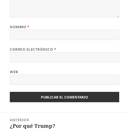
NOMBRE
*
CORREO ELECTRÓNICO
*
WEB
Navegación
ANTERIOR
de
¿Por qué Trump?
Entrada