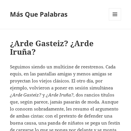
Más Que Palabras
MENÚ
Y
WIDGETS
¿Arde Gasteiz? ¿Arde
Iruña?
Seguimos siendo un multicine de reestrenos. Cada
equis, en las pantallas amigas y menos amigas se
proyectan los viejos clásicos. El otro día, por
ejemplo, volvieron a poner en sesión simultánea
¿Arde Gasteiz?
y
¿Arde Iruña?
, dos rancios títulos
que, según parece, jamás pasarán de moda. Aunque
lo conocen sobradamente, les resumo el argumento
de ambas cintas: con el pretexto de defender una
buena causa, una panda de niñatos se pega un festín
de cargarse lo que se ponga por delante y se monta