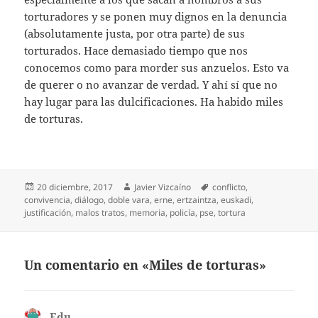
torturadores y se ponen muy dignos en la denuncia
(absolutamente justa, por otra parte) de sus
torturados. Hace demasiado tiempo que nos
conocemos como para morder sus anzuelos. Esto va
de querer o no avanzar de verdad. Y ahí sí que no
hay lugar para las dulcificaciones. Ha habido miles
de torturas.
Publicado
Autor
Etiquetas
20 diciembre, 2017
Javier Vizcaíno
conflicto
,
el
convivencia
,
diálogo
,
doble vara
,
erne
,
ertzaintza
,
euskadi
,
justificación
,
malos tratos
,
memoria
,
policía
,
pse
,
tortura
Un comentario en «Miles de torturas»
Edu
dice: