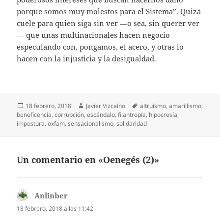
porque somos muy molestos para el Sistema”. Quizá
cuele para quien siga sin ver —o sea, sin querer ver
— que unas multinacionales hacen negocio
especulando con, pongamos, el acero, y otras lo
hacen con la injusticia y la desigualdad.
Publicado
Autor
Etiquetas
18 febrero, 2018
Javier Vizcaíno
altruismo
,
amarillismo
,
el
beneficencia
,
corrupción
,
escándalo
,
filantropía
,
hipocresía
,
impostura
,
oxfam
,
sensacionalismo
,
solidaridad
Un comentario en «Oenegés (2)»
Anlinber
dice:
18 febrero, 2018 a las 11:42