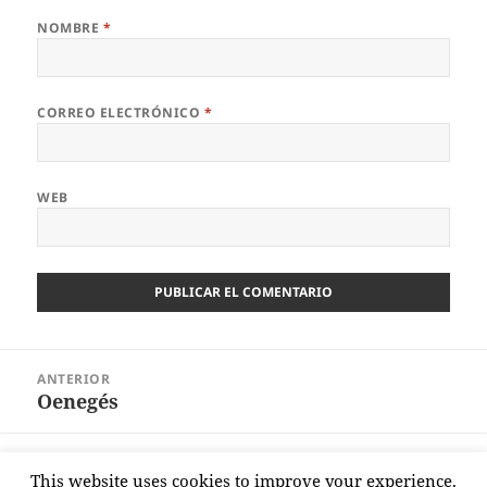
NOMBRE
*
CORREO ELECTRÓNICO
*
WEB
Navegación
ANTERIOR
de
Oenegés
Entrada
entradas
anterior:
SIGUIENTE
This website uses cookies to improve your experience.
De Pemán a Marta Sánchez
Entrada