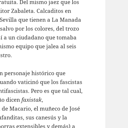
gratuita. Del mismo jaez que los
itor Zabaleta. Calcaditos en
 Sevilla que tienen a La Manada
alvo por los colores, del trozo
 sí a un ciudadano que tomaba
mismo equipo que jalea al seis
stro.
n personaje histórico que
ando vaticinó que los fascistas
ifascistas. Pero es que tal cual,
uño dicen
faxistak
,
 de Macario, el muñeco de José
ufanditas, sus canesús y la
porras extensibles y demás) a