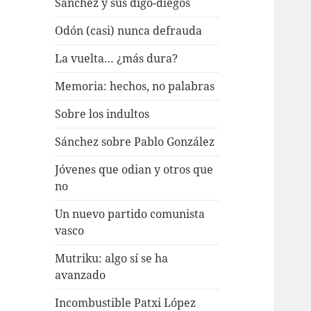
Sánchez y sus digo-diegos
Odón (casi) nunca defrauda
La vuelta… ¿más dura?
Memoria: hechos, no palabras
Sobre los indultos
Sánchez sobre Pablo González
Jóvenes que odian y otros que
no
Un nuevo partido comunista
vasco
Mutriku: algo sí se ha
avanzado
Incombustible Patxi López