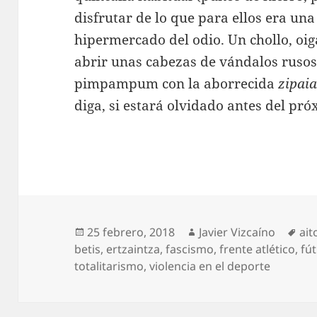
disfrutar de lo que para ellos era una
hipermercado del odio. Un chollo, oi
abrir unas cabezas de vándalos rusos y
pimpampum con la aborrecida
zipai
diga, si estará olvidado antes del pró
Publicado
Autor
Eti
25 febrero, 2018
Javier Vizcaíno
ait
el
betis
,
ertzaintza
,
fascismo
,
frente atlético
,
fú
totalitarismo
,
violencia en el deporte