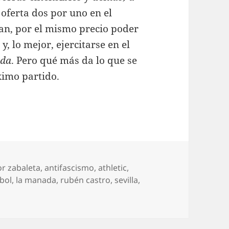
 oferta dos por uno en el
gan, por el mismo precio poder
, lo mejor, ejercitarse en el
ada
. Pero qué más da lo que se
ximo partido.
quetas
or zabaleta
,
antifascismo
,
athletic
,
tbol
,
la manada
,
rubén castro
,
sevilla
,