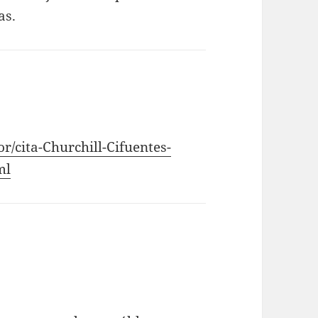
as.
or/cita-Churchill-Cifuentes-
ml