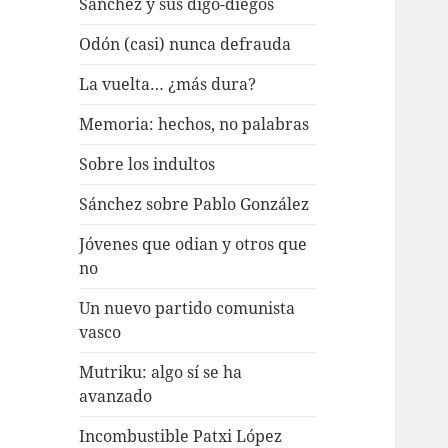
Sánchez y sus digo-diegos
Odón (casi) nunca defrauda
La vuelta… ¿más dura?
Memoria: hechos, no palabras
Sobre los indultos
Sánchez sobre Pablo González
Jóvenes que odian y otros que
no
Un nuevo partido comunista
vasco
Mutriku: algo sí se ha
avanzado
Incombustible Patxi López