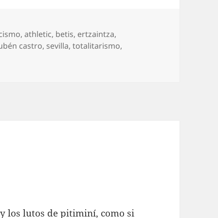
scismo
,
athletic
,
betis
,
ertzaintza
,
ubén castro
,
sevilla
,
totalitarismo
,
Nuestros fascistas
 los lutos de pitiminí, como si