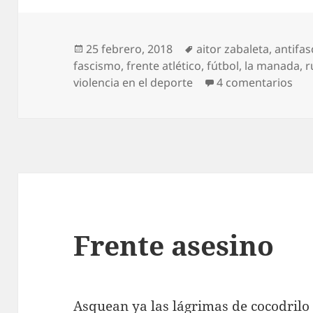
Publicado
Etiquetas
25 febrero, 2018
aitor zabaleta
,
antifa
el
fascismo
,
frente atlético
,
fútbol
,
la manada
,
r
en 
violencia en el deporte
4 comentarios
Frente asesino
Asquean ya las lágrimas de cocodrilo y