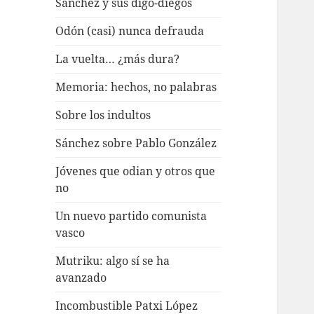
Sánchez y sus digo-diegos
Odón (casi) nunca defrauda
La vuelta… ¿más dura?
Memoria: hechos, no palabras
Sobre los indultos
Sánchez sobre Pablo González
Jóvenes que odian y otros que
no
Un nuevo partido comunista
vasco
Mutriku: algo sí se ha
avanzado
Incombustible Patxi López