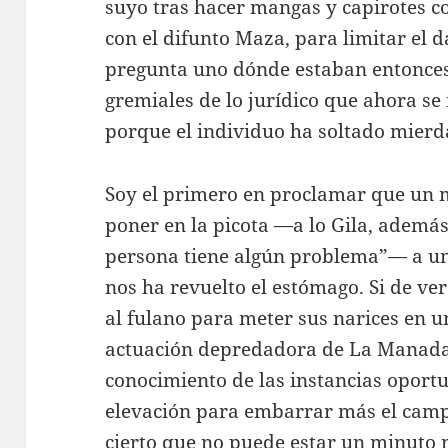
suyo tras hacer mangas y capirotes co
con el difunto Maza, para limitar el d
pregunta uno dónde estaban entonces
gremiales de lo jurídico que ahora s
porque el individuo ha soltado mierd
Soy el primero en proclamar que un 
poner en la picota —a lo Gila, ademá
persona tiene algún problema”— a un 
nos ha revuelto el estómago. Si de ve
al fulano para meter sus narices en u
actuación depredadora de La Manada,
conocimiento de las instancias oportun
elevación para embarrar más el campo
cierto que no puede estar un minuto 