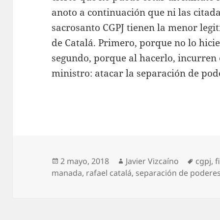
anoto a continuación que ni las citada
sacrosanto CGPJ tienen la menor legi
de Catalá. Primero, porque no lo hic
segundo, porque al hacerlo, incurren
ministro: atacar la separación de pod
Publicado
Autor
Etique
2 mayo, 2018
Javier Vizcaíno
cgpj
,
f
el
manada
,
rafael catalá
,
separación de podere