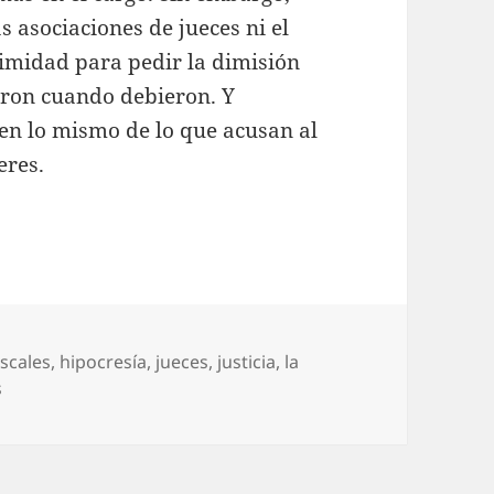
s asociaciones de jueces ni el
timidad para pedir la dimisión
ieron cuando debieron. Y
 en lo mismo de lo que acusan al
eres.
tas
iscales
,
hipocresía
,
jueces
,
justicia
,
la
s