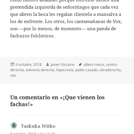
pretendida izquierda de señoritingos que cada vez
que abren la boca les regalan clientela a mansalva a
los de enfrente. Los otros, los cantamañanas de Vox,
son —por lo menos, de momento— una panda de
fachuzos folclóricos.
Publicado
Autor
Etiquetas
9 octubre, 2018
Javier Vizcaíno
albert rivera
,
centro-
el
derecha
,
extrema derecha
,
hipocresía
,
pablo casado
,
ultraderecha
,
vox
Un comentario en «¡Que vienen los
fachas!»
Taskuka Witko
dice:
9 octubre, 2018 a las 11:27