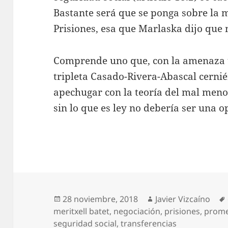
Bastante será que se ponga sobre la 
Prisiones, esa que Marlaska dijo que 
Comprende uno que, con la amenaza u
tripleta Casado-Rivera-Abascal cerni
apechugar con la teoría del mal meno
sin lo que es ley no debería ser una o
Publicado
Autor
28 noviembre, 2018
Javier Vizcaíno
el
meritxell batet
,
negociación
,
prisiones
,
prom
seguridad social
,
transferencias