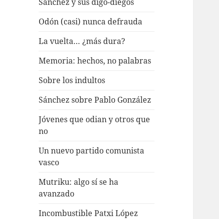
Sánchez y sus digo-diegos
Odón (casi) nunca defrauda
La vuelta… ¿más dura?
Memoria: hechos, no palabras
Sobre los indultos
Sánchez sobre Pablo González
Jóvenes que odian y otros que
no
Un nuevo partido comunista
vasco
Mutriku: algo sí se ha
avanzado
Incombustible Patxi López