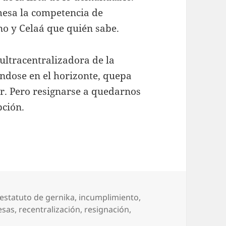
mesa la competencia de
no y Celaá que quién sabe.
ltracentralizadora de la
éndose en el horizonte, quepa
r. Pero resignarse a quedarnos
pción.
Etiquetas
estatuto de gernika
,
incumplimiento
,
esas
,
recentralización
,
resignación
,