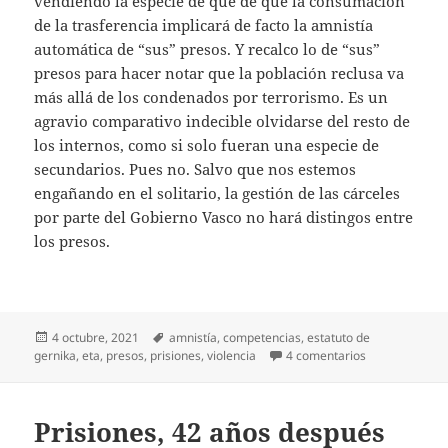
vendiendo la especie de que de que la consumación
de la trasferencia implicará de facto la amnistía
automática de “sus” presos. Y recalco lo de “sus”
presos para hacer notar que la población reclusa va
más allá de los condenados por terrorismo. Es un
agravio comparativo indecible olvidarse del resto de
los internos, como si solo fueran una especie de
secundarios. Pues no. Salvo que nos estemos
engañando en el solitario, la gestión de las cárceles
por parte del Gobierno Vasco no hará distingos entre
los presos.
Publicado
Etiquetas
4 octubre, 2021
amnistía
,
competencias
,
estatuto de
el
en Gestión de 
gernika
,
eta
,
presos
,
prisiones
,
violencia
4 comentarios
Prisiones, 42 años después