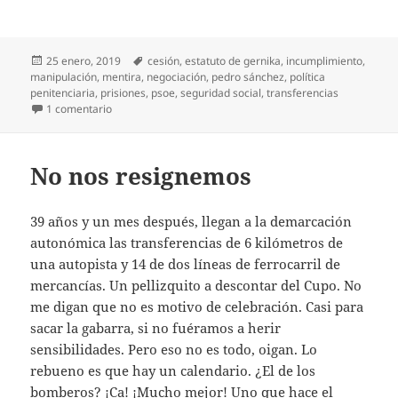
Publicado
Etiquetas
25 enero, 2019
cesión
,
estatuto de gernika
,
incumplimiento
,
el
manipulación
,
mentira
,
negociación
,
pedro sánchez
,
política
penitenciaria
,
prisiones
,
psoe
,
seguridad social
,
transferencias
en Calendario, por lo menos
1 comentario
No nos resignemos
39 años y un mes después, llegan a la demarcación
autonómica las transferencias de 6 kilómetros de
una autopista y 14 de dos líneas de ferrocarril de
mercancías. Un pellizquito a descontar del Cupo. No
me digan que no es motivo de celebración. Casi para
sacar la gabarra, si no fuéramos a herir
sensibilidades. Pero eso no es todo, oigan. Lo
rebueno es que hay un calendario. ¿El de los
bomberos? ¡Ca! ¡Mucho mejor! Uno que hace el