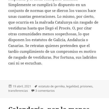
Simplemente se cumplirá lo dispuesto en un
conjunto de normas que se dieron los vascos hace
unas cuantas generaciones. Lo mismo, por cierto,
que ocurría en la malvada Catalunya sin rasgado de
vestiduras hasta que llegó el Procés. O, por citar
otras comunidades menos sospechosas, lo que
disponen los estatutos de Galicia, Andalucía o
Canarias. Se retratan quienes pretenden que el
tardío cumplimiento de un compromiso es motivo
de rasgado de vestiduras. Por fortuna, sus ladridos
casi ni se escuchan.
Publicado
Etiquetas
19 abril, 2021
estatuto de gernika
,
legalidad
,
prisiones
,
el
en Prisiones, 42 años después
transferencias
3 comentarios