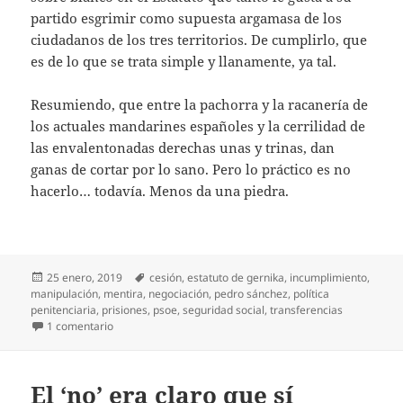
partido esgrimir como supuesta argamasa de los
ciudadanos de los tres territorios. De cumplirlo, que
es de lo que se trata simple y llanamente, ya tal.
Resumiendo, que entre la pachorra y la racanería de
los actuales mandarines españoles y la cerrilidad de
las envalentonadas derechas unas y trinas, dan
ganas de cortar por lo sano. Pero lo práctico es no
hacerlo… todavía. Menos da una piedra.
Publicado
Etiquetas
25 enero, 2019
cesión
,
estatuto de gernika
,
incumplimiento
,
el
manipulación
,
mentira
,
negociación
,
pedro sánchez
,
política
penitenciaria
,
prisiones
,
psoe
,
seguridad social
,
transferencias
en Calendario, por lo menos
1 comentario
El ‘no’ era claro que sí