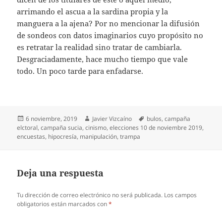
arrimando el ascua a la sardina propia y la
manguera a la ajena? Por no mencionar la difusión
de sondeos con datos imaginarios cuyo propósito no
es retratar la realidad sino tratar de cambiarla.
Desgraciadamente, hace mucho tiempo que vale
todo. Un poco tarde para enfadarse.
Publicado
Autor
Etiquetas
6 noviembre, 2019
Javier Vizcaíno
bulos
,
campaña
el
elctoral
,
campaña sucia
,
cinismo
,
elecciones 10 de noviembre 2019
,
encuestas
,
hipocresía
,
manipulación
,
trampa
Deja una respuesta
Tu dirección de correo electrónico no será publicada.
Los campos
obligatorios están marcados con
*