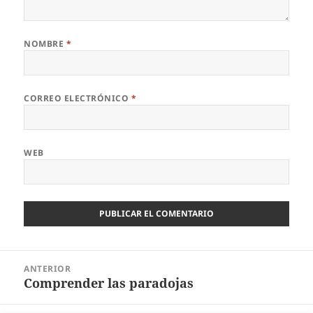
NOMBRE
*
CORREO ELECTRÓNICO
*
WEB
Navegación
ANTERIOR
de
Comprender las paradojas
Entrada
entradas
anterior: