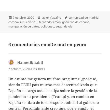
Publicado
Autor
Etiquetas
7 octubre, 2020
Javier Vizcaíno
comunidad de madrid
,
el
coronavirus
,
covid-19
,
fernando simón
,
gobierno de españa
,
manipulación de datos
,
politiqueo
,
segunda ola
6 comentarios en «De mal en peor»
Hametiknabil
dice:
7 octubre, 2020 a las 10:11
Un asunto me genera muchas preguntas: ¿porqué,
siendo EEUU país mucho más descentralizado que
España se carga toda la culpa sobre la gestión de la
pandemia su presidente (Trump) y, en cambio en
España se libra de toda responsabilidad al gobierno
central. Personalmente creo que, por ejemplo, el