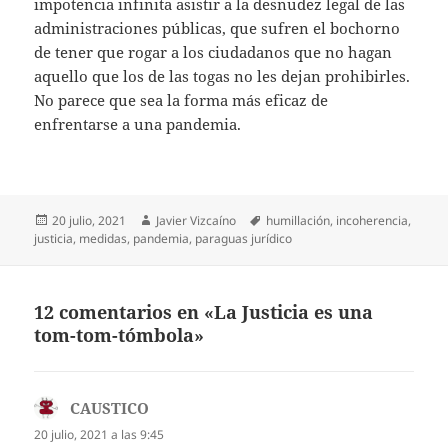
impotencia infinita asistir a la desnudez legal de las
administraciones públicas, que sufren el bochorno
de tener que rogar a los ciudadanos que no hagan
aquello que los de las togas no les dejan prohibirles.
No parece que sea la forma más eficaz de
enfrentarse a una pandemia.
Publicado
Autor
Etiquetas
20 julio, 2021
Javier Vizcaíno
humillación
,
incoherencia
,
el
justicia
,
medidas
,
pandemia
,
paraguas jurídico
12 comentarios en «La Justicia es una
tom-tom-tómbola»
CAUSTICO
dice:
20 julio, 2021 a las 9:45