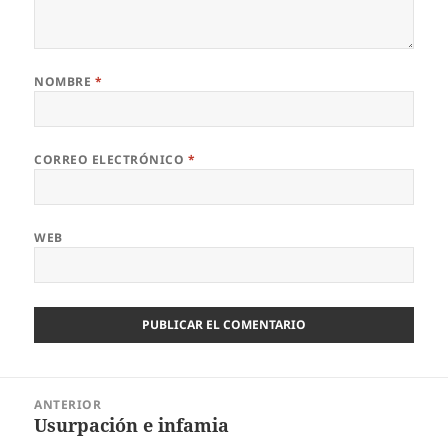
NOMBRE
*
CORREO ELECTRÓNICO
*
WEB
Navegación
ANTERIOR
de
Usurpación e infamia
Entrada
entradas