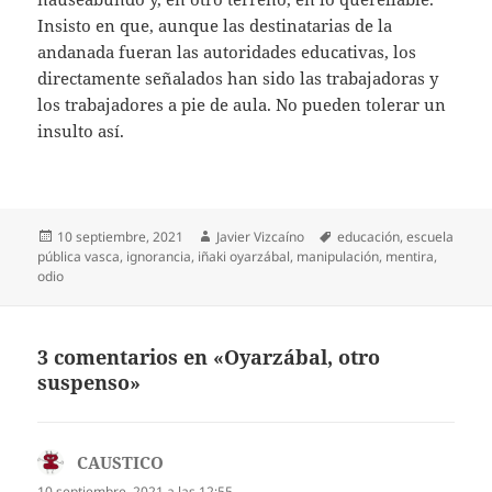
Insisto en que, aunque las destinatarias de la
andanada fueran las autoridades educativas, los
directamente señalados han sido las trabajadoras y
los trabajadores a pie de aula. No pueden tolerar un
insulto así.
Publicado
Autor
Etiquetas
10 septiembre, 2021
Javier Vizcaíno
educación
,
escuela
el
pública vasca
,
ignorancia
,
iñaki oyarzábal
,
manipulación
,
mentira
,
odio
3 comentarios en «Oyarzábal, otro
suspenso»
CAUSTICO
dice:
10 septiembre, 2021 a las 12:55