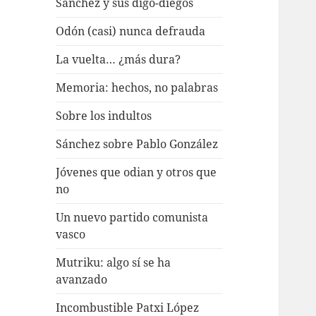
Sánchez y sus digo-diegos
Odón (casi) nunca defrauda
La vuelta… ¿más dura?
Memoria: hechos, no palabras
Sobre los indultos
Sánchez sobre Pablo González
Jóvenes que odian y otros que
no
Un nuevo partido comunista
vasco
Mutriku: algo sí se ha
avanzado
Incombustible Patxi López