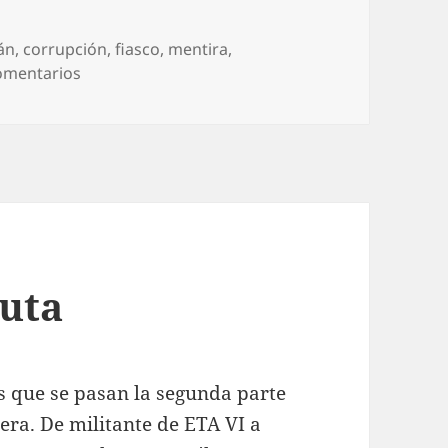
án
,
corrupción
,
fiasco
,
mentira
,
en Trompazo magenta
omentarios
puta
s que se pasan la segunda parte
era. De militante de ETA VI a