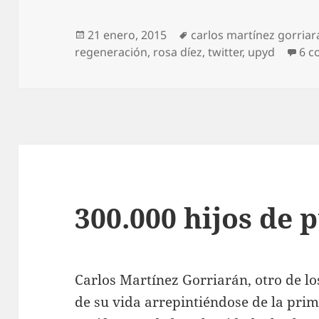
Publicado
Etiquetas
21 enero, 2015
carlos martínez gorriar
el
regeneración
,
rosa díez
,
twitter
,
upyd
6 c
300.000 hijos de 
Carlos Martínez Gorriarán, otro de lo
de su vida arrepintiéndose de la prim