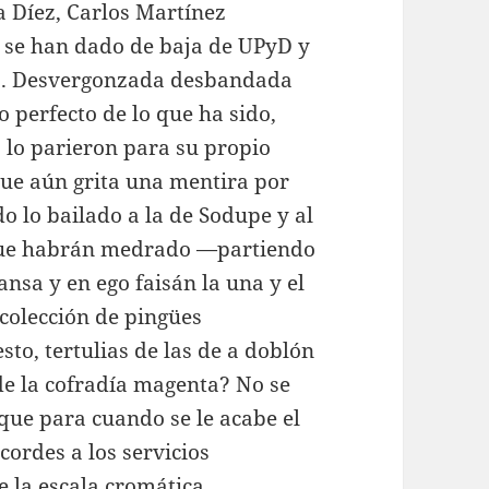
a Díez, Carlos Martínez
 se han dado de baja de UPyD y
do”. Desvergonzada desbandada
o perfecto de lo que ha sido,
 lo parieron para su propio
que aún grita una mentira por
o lo bailado a la de Sodupe y al
 que habrán medrado —partiendo
nsa y en ego faisán la una y el
 colección de pingües
sto, tertulias de las de a doblón
 de la cofradía magenta? No se
 que para cuando se le acabe el
cordes a los servicios
 la escala cromática.