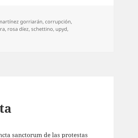
martínez gorriarán
,
corrupción
,
ra
,
rosa díez
,
schettino
,
upyd
,
n rosa palo
ta
ancta sanctorum de las protestas