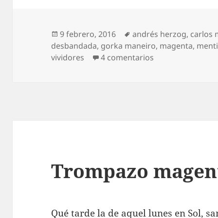
Publicado
Etiquetas
9 febrero, 2016
andrés herzog
,
carlos 
el
desbandada
,
gorka maneiro
,
magenta
,
menti
en Desbandada e
vividores
4 comentarios
Trompazo magen
Qué tarde la de aquel lunes en Sol, s