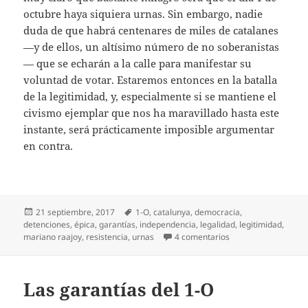
octubre haya siquiera urnas. Sin embargo, nadie
duda de que habrá centenares de miles de catalanes
—y de ellos, un altísimo número de no soberanistas
— que se echarán a la calle para manifestar su
voluntad de votar. Estaremos entonces en la batalla
de la legitimidad, y, especialmente si se mantiene el
civismo ejemplar que nos ha maravillado hasta este
instante, será prácticamente imposible argumentar
en contra.
Publicado
Etiquetas
21 septiembre, 2017
1-O
,
catalunya
,
democracia
,
el
detenciones
,
épica
,
garantías
,
independencia
,
legalidad
,
legitimidad
,
en Rajoy prende la 
mariano raajoy
,
resistencia
,
urnas
4 comentarios
Las garantías del 1-O