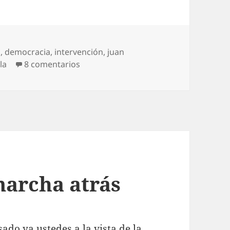
o
,
democracia
,
intervención
,
juan
en Venezuela, lo malo y lo peor
la
8 comentarios
marcha atrás
ado ya ustedes a la vista de la