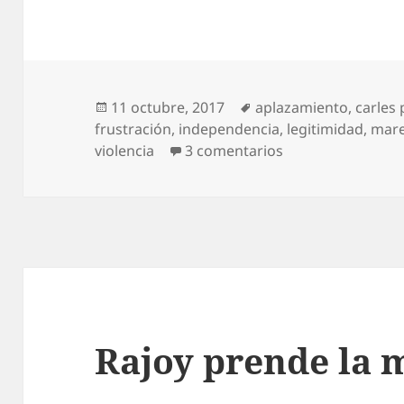
Publicado
Etiquetas
11 octubre, 2017
aplazamiento
,
carles
el
frustración
,
independencia
,
legitimidad
,
mare
en DUI con freno
violencia
3 comentarios
Rajoy prende la 