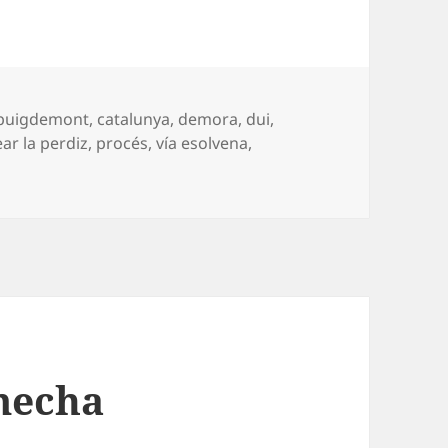
 puigdemont
,
catalunya
,
demora
,
dui
,
ar la perdiz
,
procés
,
vía esolvena
,
 y marcha atrás
mecha