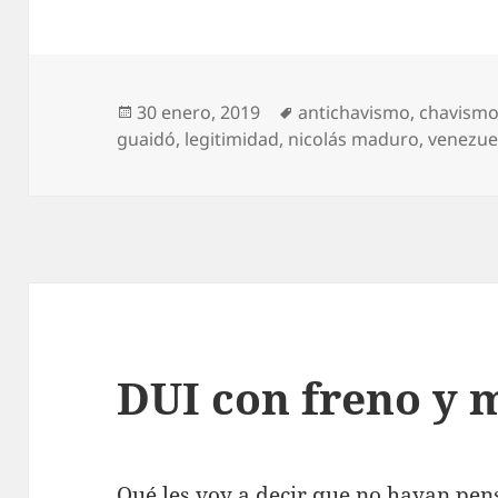
Publicado
Etiquetas
30 enero, 2019
antichavismo
,
chavism
el
guaidó
,
legitimidad
,
nicolás maduro
,
venezue
DUI con freno y 
Qué les voy a decir que no hayan pens