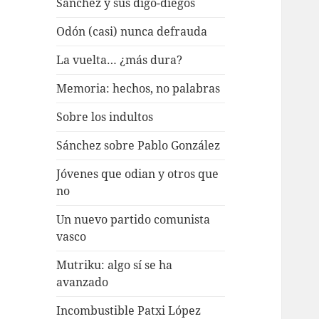
Sánchez y sus digo-diegos
Odón (casi) nunca defrauda
La vuelta… ¿más dura?
Memoria: hechos, no palabras
Sobre los indultos
Sánchez sobre Pablo González
Jóvenes que odian y otros que
no
Un nuevo partido comunista
vasco
Mutriku: algo sí se ha
avanzado
Incombustible Patxi López