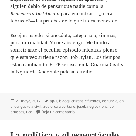
alguien debió de pensar que nadie como la
Benemérita Institución
para encontrar —¿o era
fabricar?— las pruebas de lo que fuera menester.
Escojan ustedes si anécdota, categoría o, sin más,
pura normalidad. Yo me abstengo. Me limito a
sonreír ante el peculiar episodio mientras pienso
que esta vez sí tiene razón Bob Dylan. Los tiempos
están cambiando. El PP se cisca en la Guardia Civil y
la Izquierda Abertzale pide su auxilio.
Publicado
Etiquetas
21 mayo, 2017
ap-1
,
bidegi
,
cristina cifuentes
,
denuncia
,
eh
el
bildu
,
guardia civil
,
izquierda abertzale
,
joseba egibar
,
pnv
,
pp
,
en ¡A mi la Guardia Civil!
pruebas
,
uco
Deja un comentario
La política y el espectáculo