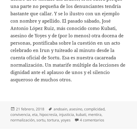
una parte no pequeña de los denunciantes tendría
bastante que callar. Y se lo ilustro con un ejemplo
con nombre y apellido. El pasado sábado, José
Antonio López Ruiz, más conocido como Kubati,
asesino de Yoyes y de (por lo menos) otra docena de
personas, pontificaba sobre la cuestión en un acto
celebrado en Irun y tuiteado al minuto desde la
cuenta oficial de Sortu. Esa es nuestra cacareada
normalización. Un matarife múltiple da lecciones de
dignidad ante el aplauso de unos y el silencio
asqueroso de muchos otros.
Publicado
Etiquetas
21 febrero, 2018
andoain
,
asesino
,
complicidad
,
el
convivencia
,
eta
,
hipocresía
,
injusticia
,
kubati
,
mentira
,
en Lecciones de un
normalización
,
sortu
,
tortura
,
yoyes
4 comentarios