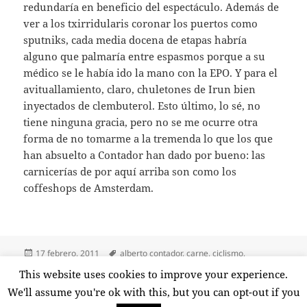
redundaría en beneficio del espectáculo. Además de
ver a los txirridularis coronar los puertos como
sputniks, cada media docena de etapas habría
alguno que palmaría entre espasmos porque a su
médico se le había ido la mano con la EPO. Y para el
avituallamiento, claro, chuletones de Irun bien
inyectados de clembuterol. Esto último, lo sé, no
tiene ninguna gracia, pero no se me ocurre otra
forma de no tomarme a la tremenda lo que los que
han absuelto a Contador han dado por bueno: las
carnicerías de por aquí arriba son como los
coffeshops de Amsterdam.
Publicado
Etiquetas
17 febrero, 2011
alberto contador
,
carne
,
ciclismo
,
el
clembuterol
,
dopaje
,
doping
,
irun
,
pedro jota ramíerez
,
uci
This website uses cookies to improve your experience.
en Operación Contador
7 comentarios
We'll assume you're ok with this, but you can opt-out if you