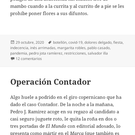
mambo cuando a la currita y al currito de a pie se les
prohíbe poner flores a sus difuntos.
Publicado
Etiquetas
29 octubre, 2020
botellón
,
covid-19
,
dolores delgado
,
fiesta
,
el
indecencia
,
inés arrimadas
,
margarita robles
,
pablo casado
,
pandemia
,
pedro jota ramíerez
,
restricciones
,
salvador illa
en El botellón de Pedro Jota
12 comentarios
Operación Contador
Algo huele a podrido en el giro copernicano que ha
dado el caso Contador. De la noche a la mañana,
Pedro J. Ramírez acoge en su regazo al candidato a
casi seguro juguete roto, le quita la roña en dos o
tres portadas de
El Mundo
con editorial adosado, lo
presenta como mártir en el
Marca
(que también es