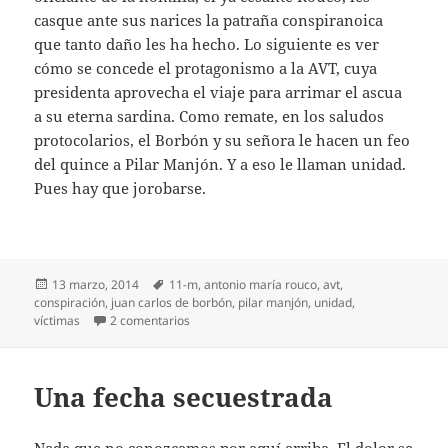
casque ante sus narices la patraña conspiranoica
que tanto daño les ha hecho. Lo siguiente es ver
cómo se concede el protagonismo a la AVT, cuya
presidenta aprovecha el viaje para arrimar el ascua
a su eterna sardina. Como remate, en los saludos
protocolarios, el Borbón y su señora le hacen un feo
del quince a Pilar Manjón. Y a eso le llaman unidad.
Pues hay que jorobarse.
Publicado
Etiquetas
13 marzo, 2014
11-m
,
antonio maría rouco
,
avt
,
el
conspiración
,
juan carlos de borbón
,
pilar manjón
,
unidad
,
en Unidad a la fuerza
víctimas
2 comentarios
Una fecha secuestrada
Nada que no conozcamos por aquí arriba. El dolor se