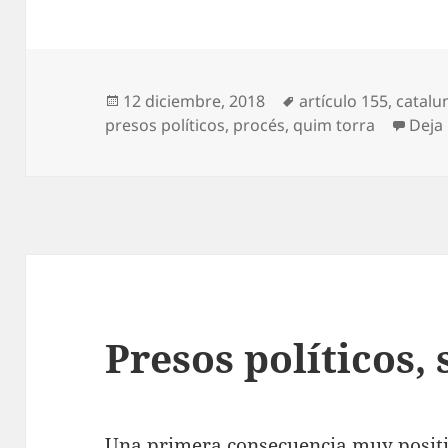
Publicado
Etiquetas
12 diciembre, 2018
artículo 155
,
catalu
el
presos políticos
,
procés
,
quim torra
Deja
Presos políticos,
Una primera consecuencia muy positiv