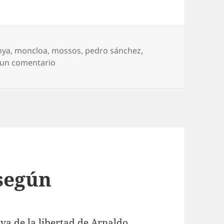
nya
,
moncloa
,
mossos
,
pedro sánchez
,
en Amagar sin dar
 un comentario
 según
a de la libertad de Arnaldo