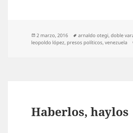
Publicado
Etiquetas
2 marzo, 2016
arnaldo otegi
,
doble var
el
leopoldo lópez
,
presos políticos
,
venezuela
Haberlos, haylos