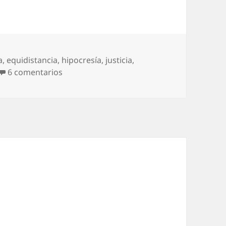
a
,
equidistancia
,
hipocresía
,
justicia
,
en Presos políticos, según
6 comentarios