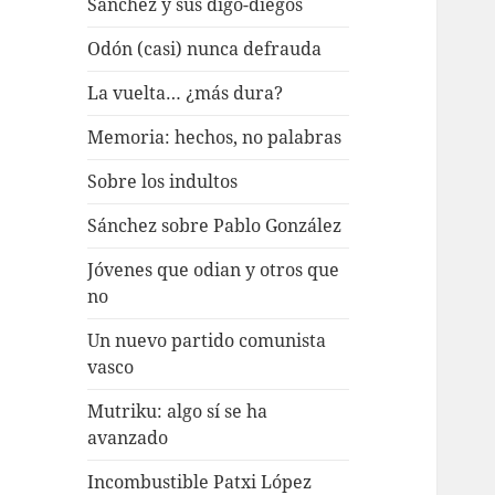
Sánchez y sus digo-diegos
Odón (casi) nunca defrauda
La vuelta… ¿más dura?
Memoria: hechos, no palabras
Sobre los indultos
Sánchez sobre Pablo González
Jóvenes que odian y otros que
no
Un nuevo partido comunista
vasco
Mutriku: algo sí se ha
avanzado
Incombustible Patxi López