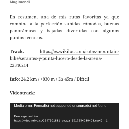
Mugimendi
En resumen, una de mis rutas favoritas ya que
combina a la perfección subidas cómodas, buenas
panorámicas y bajadas divertidas con algunos
puntos técnicos.
Track
:
https://es.wikiloc.com/rutas-mountain-
bike/serantes-y-punta-lucero-desde-la-arena-
22346214
Info
: 24,2 km / +830 m / 3h 45m / Difícil
Videotrack
:
Reproductor
Media error: Format(s) not supported or source(s) not found
de
Descargar archivo:
vídeo
https://video.relive.cc/2247161831_strava_1517254280453.mp4?_=1