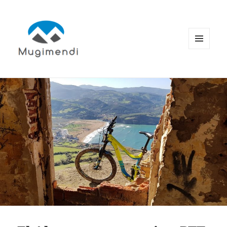
MENÚ
Y
WIDGETS