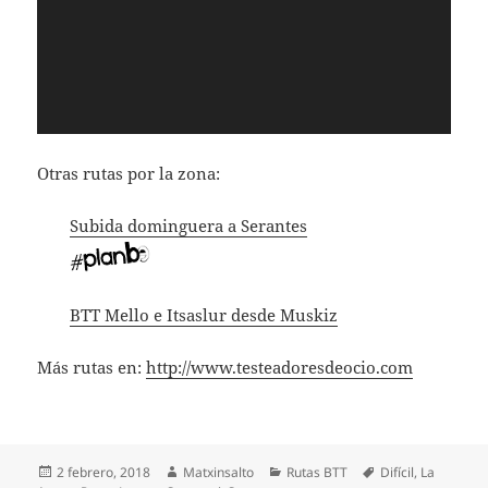
Otras rutas por la zona:
Subida dominguera a Serantes
BTT Mello e Itsaslur desde Muskiz
Más rutas en:
http://www.testeadoresdeocio.com
Publicado
Autor
Categorías
Etiquetas
2 febrero, 2018
Matxinsalto
Rutas BTT
Difícil
,
La