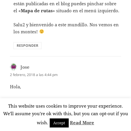
están publicadas en el blog puedes pinchar sobre
el «
Mapa de rutas
» situado en el menú izquierdo.
Salu2 y bienvenido a este mundillo. Nos vemos en
los montes!
RESPONDER
Jose
dice:
2 febrero, 2018 a las 4:44 pm
Hola,
Enhorabuena por el artículo y las fotografías , está
This website uses cookies to improve your experience.
muy bien descrito.
We'll assume you're ok with this, but you can opt-out if you
Un lugar precioso para la bici
wish.
Read More
Accept
RESPONDER