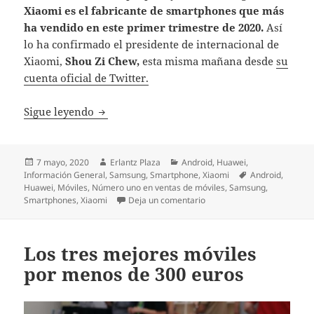
Xiaomi es el fabricante de smartphones que más
ha vendido en este primer trimestre de 2020.
Así
lo ha confirmado el presidente de internacional de
Xiaomi,
Shou Zi Chew,
esta misma mañana desde
su
cuenta oficial de Twitter.
Xiaomi ya es el número uno en ventas en n
Sigue leyendo
Publicado
Autor
Categorías
7 mayo, 2020
Erlantz Plaza
Android
,
Huawei
,
el
Etiquetas
Información General
,
Samsung
,
Smartphone
,
Xiaomi
Android
,
Huawei
,
Móviles
,
Número uno en ventas de móviles
,
Samsung
,
en Xiaomi ya es el número 
Smartphones
,
Xiaomi
Deja un comentario
Los tres mejores móviles
por menos de 300 euros