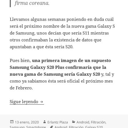
firma coreana.
Llevamos algunas semanas poniendo en duda cuál
será el próximo nombre de la nueva gama Galaxy S
de Samsung, unos decían que sería S11 mientras
otros confirmaban la existencia de datos que
apuntaban a que ésta sería S20.
Pues bien,
una primera imagen de un supuesto
Samsung Galaxy S20 Plus confirmaría que la
nueva gama de Samsung sería Galaxy S20
y, tal y
como ya sabíamos ésta será oficial el próximo mes
de Febrero.
Se filtra la primera foto del nuevo Galaxy 
Sigue leyendo
Publicado
Autor
Categorías
13 enero, 2020
Erlantz Plaza
Android
,
Filtración
,
el
Etiquetas
Samsung
,
Smartphone
Android
,
Filtración
,
Galaxy S20
,