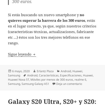
300 euros.
Si estás buscando un nuevo smartphone y
no
quieres superar la barrera de los 300 euros
, estás
en el lugar correcto, ya que, según nuestros criterios
(características técnicas, actualizaciones, fabricante
etc …) éstos son los tres mejores teléfonos en ese
rango.
Los tres mejores móviles por menos de 300
Sigue leyendo
Publicado
Autor
Categorías
6 mayo, 2020
Erlantz Plaza
Android
,
Huawei
,
el
Etiquetas
Samsung
Android
,
Características
,
Especificaciones
,
Huawei
,
Huawei Nova 5T
,
Móviles por menos de 300 euros
,
realme 6
,
en Los tres mejo
Samsung
,
Samsung Galaxy A51
Deja un comentario
Galaxy S20 Ultra, S20+ y S20: