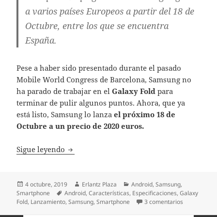
a varios países Europeos a partir del 18 de
Octubre, entre los que se encuentra
España.
Pese a haber sido presentado durante el pasado
Mobile World Congress de Barcelona, Samsung no
ha parado de trabajar en el
Galaxy Fold
para
terminar de pulir algunos puntos. Ahora, que ya
está listo, Samsung lo lanza
el próximo 18 de
Octubre a un precio de 2020 euros.
Samsung Galaxy Fold, llega el primer teléf
Sigue leyendo
Publicado
Autor
Categorías
4 octubre, 2019
Erlantz Plaza
Android
,
Samsung
,
el
Etiquetas
Smartphone
Android
,
Características
,
Especificaciones
,
Galaxy
en Samsung G
Fold
,
Lanzamiento
,
Samsung
,
Smartphone
3 comentarios