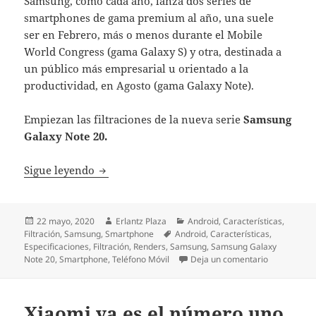
Samsung, como cada año, lanza dos series de
smartphones de gama premium al año, una suele
ser en Febrero, más o menos durante el Mobile
World Congress (gama Galaxy S) y otra, destinada a
un público más empresarial u orientado a la
productividad, en Agosto (gama Galaxy Note).
Empiezan las filtraciones de la nueva serie
Samsung
Galaxy Note 20.
Galaxy Note 20: todo lo que se sabe sobre 
Sigue leyendo
Publicado
Autor
Categorías
22 mayo, 2020
Erlantz Plaza
Android
,
Características
,
el
Etiquetas
Filtración
,
Samsung
,
Smartphone
Android
,
Características
,
Especificaciones
,
Filtración
,
Renders
,
Samsung
,
Samsung Galaxy
en Galaxy N
Note 20
,
Smartphone
,
Teléfono Móvil
Deja un comentario
Xiaomi ya es el número uno