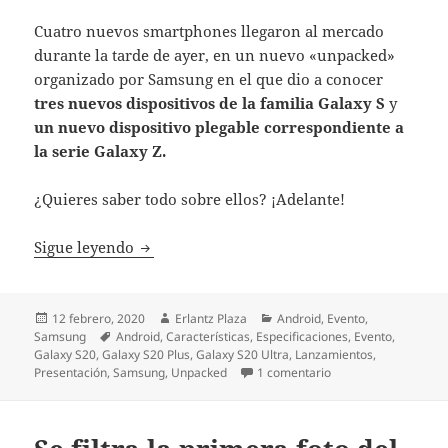
Cuatro nuevos smartphones llegaron al mercado
durante la tarde de ayer, en un nuevo «unpacked»
organizado por Samsung en el que dio a conocer
tres nuevos dispositivos de la familia Galaxy S
y
un nuevo dispositivo plegable correspondiente a
la serie Galaxy Z.
¿Quieres saber todo sobre ellos? ¡Adelante!
Galaxy S20 Ultra, S20+ y S20: lo último de 
Sigue leyendo
Publicado
Autor
Categorías
12 febrero, 2020
Erlantz Plaza
Android
,
Evento
,
el
Etiquetas
Samsung
Android
,
Características
,
Especificaciones
,
Evento
,
Galaxy S20
,
Galaxy S20 Plus
,
Galaxy S20 Ultra
,
Lanzamientos
,
en Galaxy S20 Ultra,
Presentación
,
Samsung
,
Unpacked
1 comentario