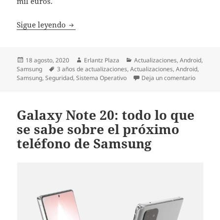
mil euros.
Samsung anuncia 3 años de actualizacione
Sigue leyendo
Publicado
Autor
Categorías
18 agosto, 2020
Erlantz Plaza
Actualizaciones
,
Android
,
el
Etiquetas
Samsung
3 años de actualizaciones
,
Actualizaciones
,
Android
,
en Samsu
Samsung
,
Seguridad
,
Sistema Operativo
Deja un comentario
Galaxy Note 20: todo lo que
se sabe sobre el próximo
teléfono de Samsung