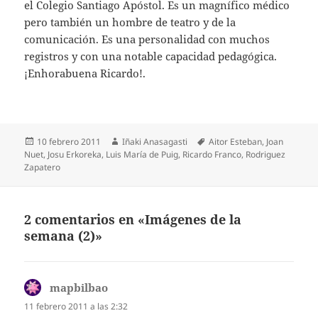
el Colegio Santiago Apóstol. Es un magnífico médico
pero también un hombre de teatro y de la
comunicación. Es una personalidad con muchos
registros y con una notable capacidad pedagógica.
¡Enhorabuena Ricardo!.
Publicado
Autor
Etiquetas
10 febrero 2011
Iñaki Anasagasti
Aitor Esteban
,
Joan
el
Nuet
,
Josu Erkoreka
,
Luis María de Puig
,
Ricardo Franco
,
Rodriguez
Zapatero
2 comentarios en «Imágenes de la
semana (2)»
mapbilbao
dice:
11 febrero 2011 a las 2:32