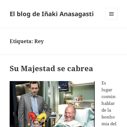
El blog de Iñaki Anasagasti
MENÚ
Y
WIDGETS
Etiqueta:
Rey
Su Majestad se cabrea
Es
lugar
común
hablar
de la
bonho
mía del