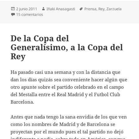
Publicado
Autor
Etiquetas
2 junio 2011
Iñaki Anasagasti
Prensa
,
Rey
,
Zarzuela
el
en Su Majestad se cabrea
15 comentarios
De la Copa del
Generalísimo, a la Copa del
Rey
Ha pasado casi una semana y con la distancia que
dan los días quizás sea conveniente hacer algún que
otro apunte sobre el partido celebrado en el campo
del Mestalla entre el Real Madrid y el Futbol Club
Barcelona.
Antes que nada tengo la sana envidia de los que ven
como los nombres de Madrid y de Barcelona se
proyectan por el mundo pues el tal partido no dejó
indiferente a nadie, sobre todo en América, aunque