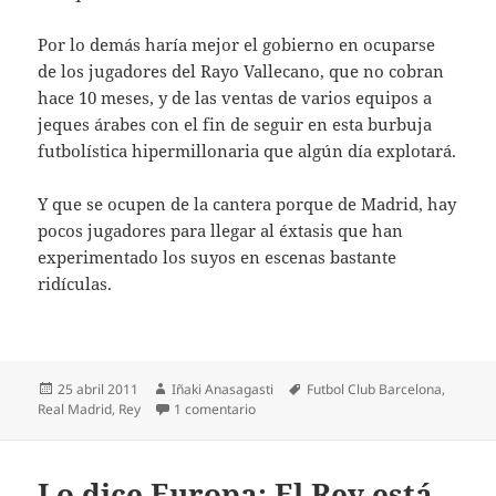
Por lo demás haría mejor el gobierno en ocuparse
de los jugadores del Rayo Vallecano, que no cobran
hace 10 meses, y de las ventas de varios equipos a
jeques árabes con el fin de seguir en esta burbuja
futbolística hipermillonaria que algún día explotará.
Y que se ocupen de la cantera porque de Madrid, hay
pocos jugadores para llegar al éxtasis que han
experimentado los suyos en escenas bastante
ridículas.
Publicado
Autor
Etiquetas
25 abril 2011
Iñaki Anasagasti
Futbol Club Barcelona
,
el
en De la Copa del Generalísimo, a la C
Real Madrid
,
Rey
1 comentario
Lo dice Europa: El Rey está