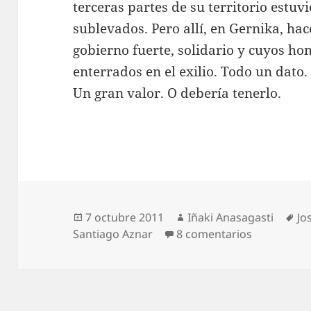
terceras partes de su territorio estu
sublevados. Pero allí, en Gernika, ha
gobierno fuerte, solidario y cuyos ho
enterrados en el exilio. Todo un dato. 
Un gran valor. O debería tenerlo.
Publicado
Autor
Et
7 octubre 2011
Iñaki Anasagasti
Jo
el
en En Gerni
Santiago Aznar
8 comentarios