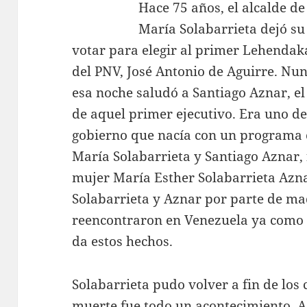
Hace 75 años, el alcalde d
María Solabarrieta dejó su
votar para elegir al primer Lehendakar
del PNV, José Antonio de Aguirre. Nu
esa noche saludó a Santiago Aznar, el
de aq
uel primer ejecutivo. Era uno de 
gobierno que nacía con un programa 
María Solabarrieta y Santiago Aznar,
mujer María Esther Solabarrieta Azna
Solabarrieta y Aznar por parte de mad
reencontraron en Venezuela ya como 
da estos hechos.
Solabarrieta pudo volver a fin de los
muerte fue todo un acontecimiento. Az