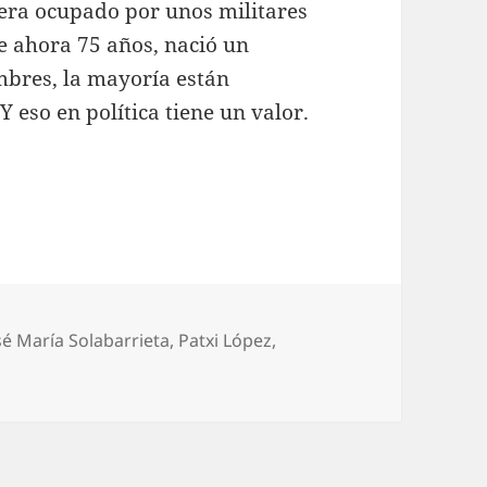
viera ocupado por unos militares
ce ahora 75 años, nació un
mbres, la mayoría están
Y eso en política tiene un valor.
iquetas
sé María Solabarrieta
,
Patxi López
,
ka en el 75 Aniversario