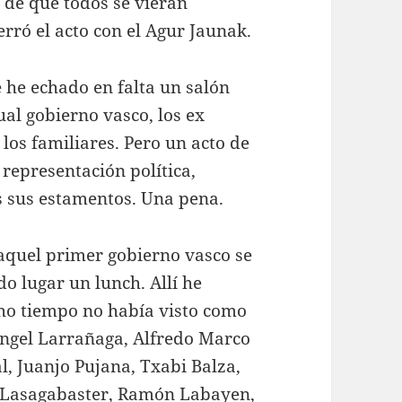
o de que todos se vieran
rró el acto con el Agur Jaunak.
 he echado en falta un salón
ual gobierno vasco, los ex
los familiares. Pero un acto de
epresentación política,
os sus estamentos. Una pena.
 aquel primer gobierno vasco se
do lugar un lunch. Allí he
ho tiempo no había visto como
 Ángel Larrañaga, Alfredo Marco
l, Juanjo Pujana, Txabi Balza,
r Lasagabaster, Ramón Labayen,