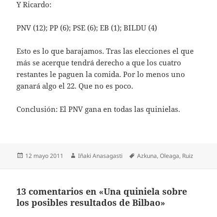
Y Ricardo:
PNV (12); PP (6); PSE (6); EB (1); BILDU (4)
Esto es lo que barajamos. Tras las elecciones el que
más se acerque tendrá derecho a que los cuatro
restantes le paguen la comida. Por lo menos uno
ganará algo el 22. Que no es poco.
Conclusión: El PNV gana en todas las quinielas.
Publicado
Autor
Etiquetas
12 mayo 2011
Iñaki Anasagasti
Azkuna
,
Oleaga
,
Ruiz
el
13 comentarios en «Una quiniela sobre
los posibles resultados de Bilbao»