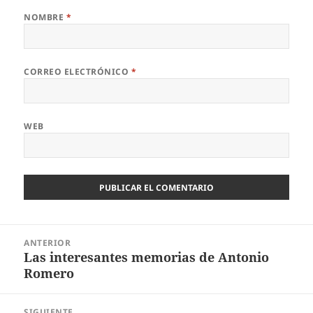
NOMBRE
*
CORREO ELECTRÓNICO
*
WEB
Navegación
ANTERIOR
de
Las interesantes memorias de Antonio
Entrada
entradas
Romero
anterior:
SIGUIENTE