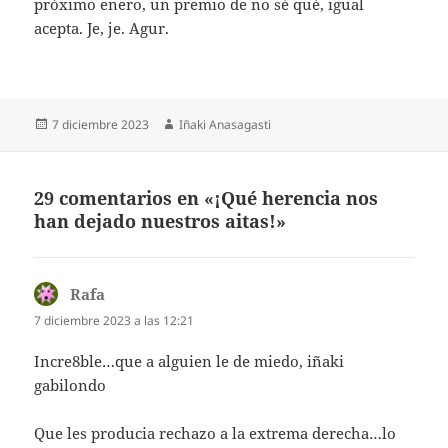
próximo enero, un premio de no sé qué, igual
acepta. Je, je. Agur.
Publicado
Autor
7 diciembre 2023
Iñaki Anasagasti
el
29 comentarios en «¡Qué herencia nos
han dejado nuestros aitas!»
Rafa
dice:
7 diciembre 2023 a las 12:21
Incre8ble…que a alguien le de miedo, iñaki
gabilondo
Que les producia rechazo a la extrema derecha…lo