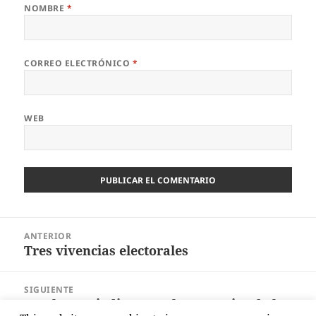
NOMBRE
*
CORREO ELECTRÓNICO
*
WEB
Navegación
ANTERIOR
de
Tres vivencias electorales
Entrada
entradas
anterior:
SIGUIENTE
Con los periodistas parlamentarios de las
Entrada