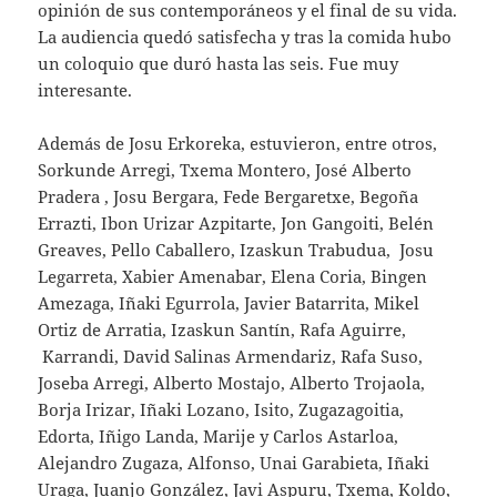
opinión de sus contemporáneos y el final de su vida.
La audiencia quedó satisfecha y tras la comida hubo
un coloquio que duró hasta las seis. Fue muy
interesante.
Además de Josu Erkoreka, estuvieron, entre otros,
Sorkunde Arregi, Txema Montero, José Alberto
Pradera , Josu Bergara, Fede Bergaretxe, Begoña
Errazti, Ibon Urizar Azpitarte, Jon Gangoiti, Belén
Greaves, Pello Caballero, Izaskun Trabudua, Josu
Legarreta, Xabier Amenabar, Elena Coria, Bingen
Amezaga, Iñaki Egurrola, Javier Batarrita, Mikel
Ortiz de Arratia, Izaskun Santín, Rafa Aguirre,
Karrandi, David Salinas Armendariz, Rafa Suso,
Joseba Arregi, Alberto Mostajo, Alberto Trojaola,
Borja Irizar, Iñaki Lozano, Isito, Zugazagoitia,
Edorta, Iñigo Landa, Marije y Carlos Astarloa,
Alejandro Zugaza, Alfonso, Unai Garabieta, Iñaki
Uraga, Juanjo González, Javi Aspuru, Txema, Koldo,