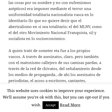
las cosas por su nombre y no con eufemismos
asépticos) era imponer mediante el terror una
uniformidad totalitaria nacionalista vasca en lo
identitario (lo que no quiere decir que el
abertzalismo en sí sea totalitario; el del MLNV, como
el del otro Movimiento Nacional Franquista, sí) y
socialista en lo socioeconómico.
A quien trató de someter eta fue a los propios
vascos. A través de asesinatos, claro, pero también
con el matonismo callejero de sus camisas pardas, a
través de la red de chivatos, del señalamiento desde
los medios de propaganda…de ahí los asesinatos de
periodistas, el acoso a escritores, cantantes,
etc..había que callar a la sociedad civil vasca.
This website uses cookies to improve your experience.
We'll assume you're ok with this, but you can opt-out if you
Por eso la sociedad vasca les rechazó con firmeza.
Porque por supuesto que los asesinatos eran lo más
wish.
Read More
Accept
trágico desde el punto de vista humano y lo más