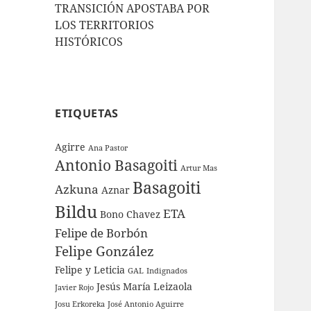
TRANSICIÓN APOSTABA POR
LOS TERRITORIOS
HISTÓRICOS
ETIQUETAS
Agirre
Ana Pastor
Antonio Basagoiti
Artur Mas
Basagoiti
Azkuna
Aznar
Bildu
ETA
Bono
Chavez
Felipe de Borbón
Felipe González
Felipe y Leticia
GAL
Indignados
Jesús María Leizaola
Javier Rojo
Josu Erkoreka
José Antonio Aguirre