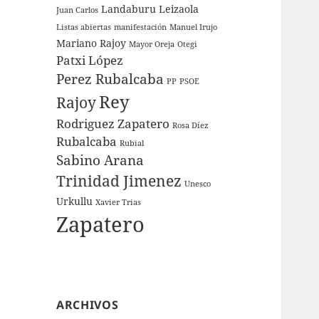
Landaburu
Leizaola
Juan Carlos
Listas abiertas
manifestación
Manuel Irujo
Mariano Rajoy
Mayor Oreja
Otegi
Patxi López
Perez Rubalcaba
PP
PSOE
Rey
Rajoy
Rodriguez Zapatero
Rosa Díez
Rubalcaba
Rubial
Sabino Arana
Trinidad Jimenez
Unesco
Urkullu
Xavier Trias
Zapatero
ARCHIVOS