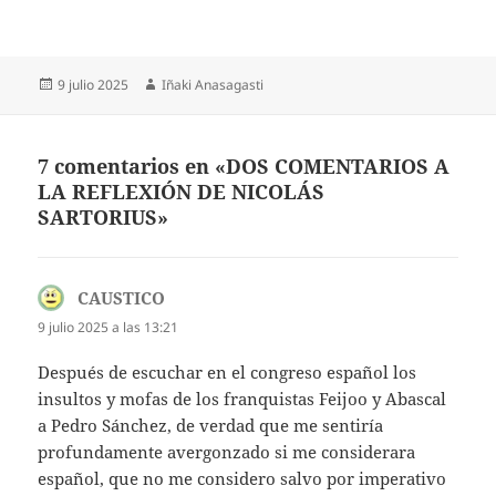
Publicado
Autor
9 julio 2025
Iñaki Anasagasti
el
7 comentarios en «DOS COMENTARIOS A
LA REFLEXIÓN DE NICOLÁS
SARTORIUS»
CAUSTICO
dice:
9 julio 2025 a las 13:21
Después de escuchar en el congreso español los
insultos y mofas de los franquistas Feijoo y Abascal
a Pedro Sánchez, de verdad que me sentiría
profundamente avergonzado si me considerara
español, que no me considero salvo por imperativo