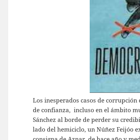
Los inesperados casos de corrupción 
de confianza, incluso en el ámbito m
Sánchez al borde de perder su credibi
lado del hemiciclo, un Núñez Feijóo ex
consigna de Aznar, de hace año y med