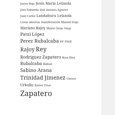
Jesús María Leizaola
Javier Rojo
Josu Erkoreka
José Antonio Aguirre
Landaburu
Leizaola
Juan Carlos
Listas abiertas
manifestación
Manuel Irujo
Mariano Rajoy
Mayor Oreja
Otegi
Patxi López
Perez Rubalcaba
PP
PSOE
Rey
Rajoy
Rodriguez Zapatero
Rosa Díez
Rubalcaba
Rubial
Sabino Arana
Trinidad Jimenez
Unesco
Urkullu
Xavier Trias
Zapatero