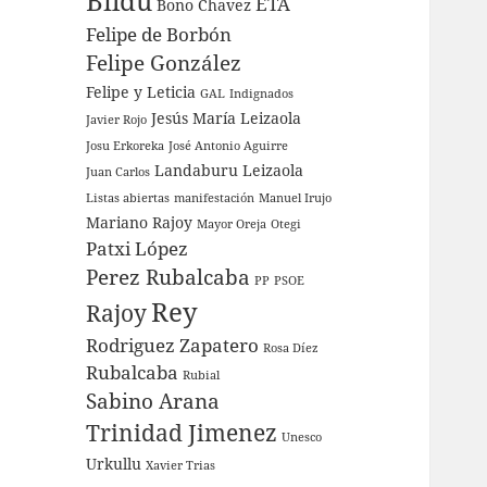
Bildu
ETA
Bono
Chavez
Felipe de Borbón
Felipe González
Felipe y Leticia
GAL
Indignados
Jesús María Leizaola
Javier Rojo
Josu Erkoreka
José Antonio Aguirre
Landaburu
Leizaola
Juan Carlos
Listas abiertas
manifestación
Manuel Irujo
Mariano Rajoy
Mayor Oreja
Otegi
Patxi López
Perez Rubalcaba
PP
PSOE
Rey
Rajoy
Rodriguez Zapatero
Rosa Díez
Rubalcaba
Rubial
Sabino Arana
Trinidad Jimenez
Unesco
Urkullu
Xavier Trias