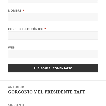
NOMBRE
*
CORREO ELECTRÓNICO
*
WEB
Navegación
ANTERIOR
de
GORGONIO Y EL PRESIDENTE TAFT
Entrada
entradas
anterior:
SIGUIENTE