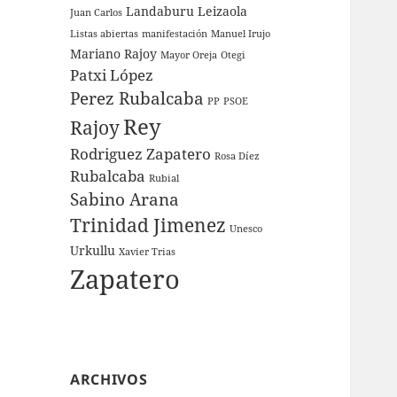
Landaburu
Leizaola
Juan Carlos
Listas abiertas
manifestación
Manuel Irujo
Mariano Rajoy
Mayor Oreja
Otegi
Patxi López
Perez Rubalcaba
PP
PSOE
Rey
Rajoy
Rodriguez Zapatero
Rosa Díez
Rubalcaba
Rubial
Sabino Arana
Trinidad Jimenez
Unesco
Urkullu
Xavier Trias
Zapatero
ARCHIVOS