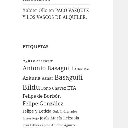
Xabier Ollo
en
PACO VÁZQUEZ
Y LOS VASCOS DE ALQUILER.
ETIQUETAS
Agirre
Ana Pastor
Antonio Basagoiti
Artur Mas
Basagoiti
Azkuna
Aznar
Bildu
ETA
Bono
Chavez
Felipe de Borbón
Felipe González
Felipe y Leticia
GAL
Indignados
Jesús María Leizaola
Javier Rojo
Josu Erkoreka
José Antonio Aguirre