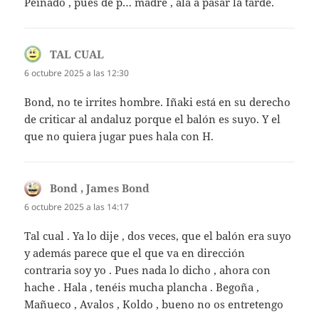
Peinado , pues de p… madre , ala a pasar la tarde.
TAL CUAL
dice:
6 octubre 2025 a las 12:30
Bond, no te irrites hombre. Iñaki está en su derecho
de criticar al andaluz porque el balón es suyo. Y el
que no quiera jugar pues hala con H.
Bond , James Bond
dice:
6 octubre 2025 a las 14:17
Tal cual . Ya lo dije , dos veces, que el balón era suyo
y además parece que el que va en dirección
contraria soy yo . Pues nada lo dicho , ahora con
hache . Hala , tenéis mucha plancha . Begoña ,
Mañueco , Avalos , Koldo , bueno no os entretengo