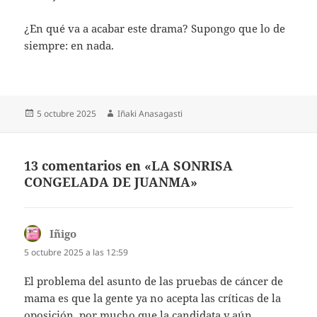
¿En qué va a acabar este drama? Supongo que lo de
siempre: en nada.
Publicado
Autor
5 octubre 2025
Iñaki Anasagasti
el
13 comentarios en «LA SONRISA
CONGELADA DE JUANMA»
Iñigo
dice:
5 octubre 2025 a las 12:59
El problema del asunto de las pruebas de cáncer de
mama es que la gente ya no acepta las críticas de la
oposición, por mucho que la candidata y aún